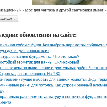
изационный насос для унитаза и другой сантехники имеет
ь дальше →
ледние обновления на сайте:
вильная собачья будка. Как выбрать параметры собачьего 
уда для индукционных плит
атура сетка для фундамента. Что это такое?
остойкий герметик для ванны. Силиконовый
тные заказы на выполнение строительных работ. Частные з
 кромка для столешницы. Из ПВХ
ой герметик лучше выбрать для ванной комнаты. Виды герм
миниевые рейки для потолка. Как устроен реечный алюмини
жу
 правильно расположить арматуру в ленточном фундаменте
амента