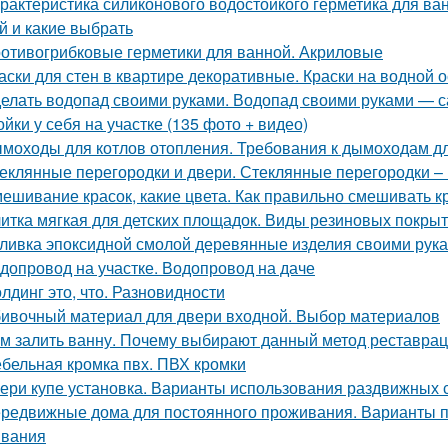
рактеристика силиконового водостойкого герметика для ва
й и какие выбрать
отивогрибковые герметики для ванной. Акриловые
аски для стен в квартире декоративные. Краски на водной 
елать водопад своими руками. Водопад своими руками — с
ойки у себя на участке (135 фото + видео)
моходы для котлов отопления. Требования к дымоходам дл
еклянные перегородки и двери. Стеклянные перегородки – 
ешивание красок, какие цвета. Как правильно смешивать к
итка мягкая для детских площадок. Виды резиновых покры
ливка эпоксидной смолой деревянные изделия своими рук
допровод на участке. Водопровод на даче
лдинг это, что. Разновидности
ивочный материал для двери входной. Выбор материалов
м залить ванну. Почему выбирают данный метод реставра
бельная кромка пвх. ПВХ кромки
ери купе установка. Варианты использования раздвижных 
редвижные дома для постоянного проживания. Варианты п
вания