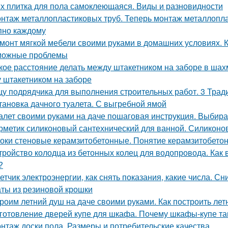
х плитка для пола самоклеющаяся. Виды и разновидности
нтаж металлопластиковых труб. Теперь монтаж металлоплас
пно каждому
монт мягкой мебели своими руками в домашних условиях. 
можные проблемы
кое расстояние делать между штакетником на заборе в ша
 штакетником на заборе
у подрядчика для выполнения строительных работ. 3 Трад
тановка дачного туалета. С выгребной ямой
алет своими руками на даче пошаговая инструкция. Выби
рметик силиконовый сантехнический для ванной. Силиконо
оки стеновые керамзитобетонные. Понятие керамзитобето
тройство колодца из бетонных колец для водопровода. Как
?
етчик электроэнергии, как снять показания, какие числа. С
ты из резиновой крошки
роим летний душ на даче своими руками. Как построить ле
готовление дверей купе для шкафа. Почему шкафы-купе т
нтаж доски пола. Размеры и потребительские качества