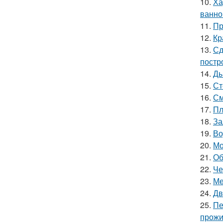
10.
Ха
ванно
11.
Пр
12.
Кр
13.
Сд
постр
14.
Ды
15.
Ст
16.
См
17.
Пл
18.
За
19.
Во
20.
Мо
21.
Об
22.
Че
23.
Ме
24.
Дв
25.
Пе
прожи