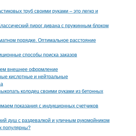
тиковых труб своими руками – это легко и
Классический пирог дивана с пружинным блоком
хматном порядке. Оптимальное расстояние
иционные способы поиска заказов
раем внешнее оформление
вые кислотные и нейтральные
на
 выкопать колодец своими руками из бетонных
нимаем показания с индукционных счетчиков
тний душ с раздевалкой и уличным рукомойником
ак популярны?