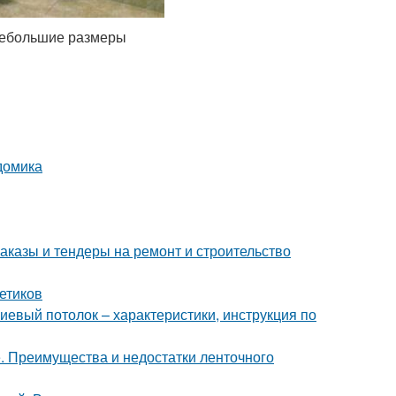
 небольшие размеры
домика
аказы и тендеры на ремонт и строительство
етиков
евый потолок – характеристики, инструкция по
. Преимущества и недостатки ленточного