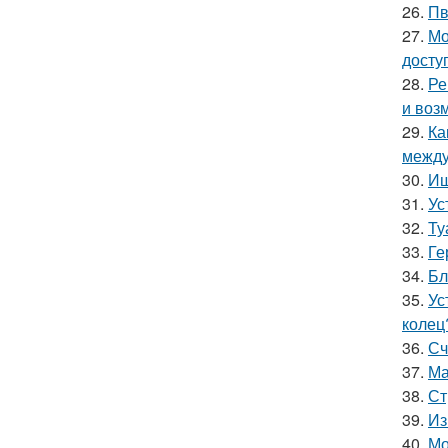
26.
Пв
27.
Мо
досту
28.
Ре
и воз
29.
Ка
между
30.
Ищ
31.
Ус
32.
Ту
33.
Ге
34.
Бл
35.
Ус
колец
36.
Сч
37.
Ма
38.
Ст
39.
Из
40.
Мо