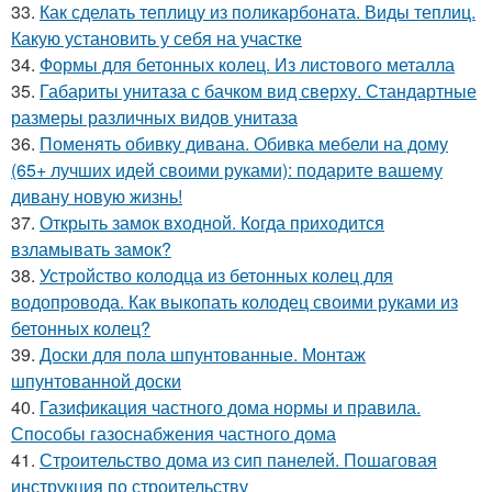
33.
Как сделать теплицу из поликарбоната. Виды теплиц.
Какую установить у себя на участке
34.
Формы для бетонных колец. Из листового металла
35.
Габариты унитаза с бачком вид сверху. Стандартные
размеры различных видов унитаза
36.
Поменять обивку дивана. Обивка мебели на дому
(65+ лучших идей своими руками): подарите вашему
дивану новую жизнь!
37.
Открыть замок входной. Когда приходится
взламывать замок?
38.
Устройство колодца из бетонных колец для
водопровода. Как выкопать колодец своими руками из
бетонных колец?
39.
Доски для пола шпунтованные. Монтаж
шпунтованной доски
40.
Газификация частного дома нормы и правила.
Способы газоснабжения частного дома
41.
Строительство дома из сип панелей. Пошаговая
инструкция по строительству