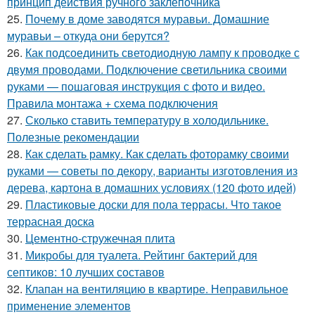
принцип действия ручного заклёпочника
25.
Почему в доме заводятся муравьи. Домашние
муравьи – откуда они берутся?
26.
Как подсоединить светодиодную лампу к проводке с
двумя проводами. Подключение светильника своими
руками — пошаговая инструкция с фото и видео.
Правила монтажа + схема подключения
27.
Сколько ставить температуру в холодильнике.
Полезные рекомендации
28.
Как сделать рамку. Как сделать фоторамку своими
руками — советы по декору, варианты изготовления из
дерева, картона в домашних условиях (120 фото идей)
29.
Пластиковые доски для пола террасы. Что такое
террасная доска
30.
Цементно-стружечная плита
31.
Микробы для туалета. Рейтинг бактерий для
септиков: 10 лучших составов
32.
Клапан на вентиляцию в квартире. Неправильное
применение элементов