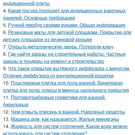
индукционной плиты
4.
Какая посуда подходит для индукционных варочных
панелей. Основные требования
5.
Ручной ямобур своими руками. Общая информация
6.
Резиновые маты для детской площадки. Покрытие для
детских площадок из резиновой крошки
7.
Открыть металлическую дверь. Потеряли ключ
8.
Где найти заказы на строительные работы. Частные
заказы и тендеры на ремонт и строительство
9.
Что такое открытие вытяжного диффузора с минусом.
Отличие диффузора от вентиляционной решетки
10.
Пластиковая плитка для пола ванной. Виниловая
плитка для пола: плюсы и минусы напольного покрытия
11.
Противогрибковые герметики для ванной.
Акриловые
12.
Чем отмыть плесень в ванной. Народные рецепты
13.
Машина дом, как называется. Жилые минивэны
14.
Жидкость для систем отопления. Какую воду можно
использовать для систем отопления?