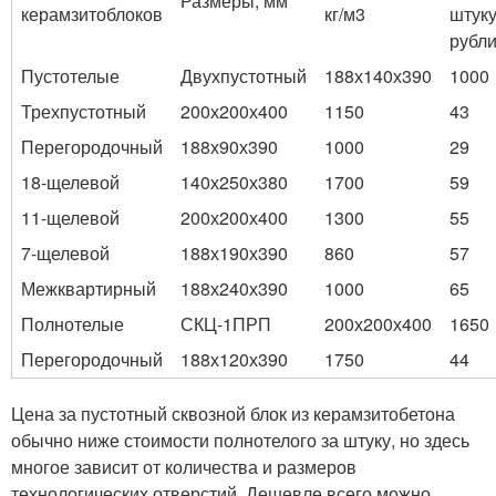
Размеры, мм
керамзитоблоков
кг/м3
штуку
рубл
Пустотелые
Двухпустотный
188х140х390
1000
Трехпустотный
200х200х400
1150
43
Перегородочный
188х90х390
1000
29
18-щелевой
140х250х380
1700
59
11-щелевой
200х200х400
1300
55
7-щелевой
188х190х390
860
57
Межквартирный
188х240х390
1000
65
Полнотелые
СКЦ-1ПРП
200х200х400
1650
Перегородочный
188х120х390
1750
44
Цена за пустотный сквозной блок из керамзитобетона
обычно ниже стоимости полнотелого за штуку, но здесь
многое зависит от количества и размеров
технологических отверстий. Дешевле всего можно