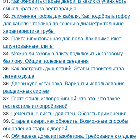
31.
Как обновить старые двери. В каких случаях есть
смысл браться за реставрацию
32.
Усиленная гофра для кабеля. Как подобрать гофру
для кабеля : таблица по сечению диаметру толщине
характеристика трубы
33.
Плита шпунтованная для пола. Как применяют
шпунтованные плиты
34.
Можно ли газовую плиту подключить к газовому
баллону. Общие полезные сведения
35.
Как построить душ летний. Этапы строительства
летнего душа
36.
Двери купе установка. Варианты использования
раздвижных систем
37.
Геотекстиль иглопробивной, что это. Что такое
геотекстиль иглопробивной
38.
Цементные листы для стен. Область применения
39.
Старые двери, как обновить. Возможные способы
обновления старых дверей
40.
Облицовка дома из газобетона. Требования к отделке