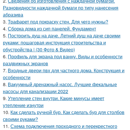
2.
Сведения об изготовления с наждачной бумагой.
Разновидности наждачной бумаги по типу нанесения
абразива
3.
Трафарет под покраску стен. Для чего нужны?
4.
Сборка дома из сип панелей. Фундамент
5.
Построить душ на даче. Летний душ на даче своими
руками: пошаговая инструкция строительства и
обустройства | (30 Фото & Видео)
6.
Профиль для экрана под ванну. Виды и особенности
раздвижных экранов
7.
Входные двери пвх для частного дома. Конструкция и
особенности
8.
Вакуумный дренажный насос. Лучшие фекальные
насосы для канализации 2022
9.
Утепление стен внутри. Какие минусы имеет
утепление изнутри
10.
Как сделать ручной бур. Как сделать бур для столбов
своими руками?
11.
Схема подключения проходного и перекрестного