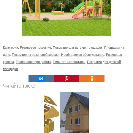
Категории:
Резиновое покрытие
,
Покрытие для детских площадок
,
Площадки на
даче
,
Покрытия из резиновой крошки
,
Необходимое оборудование
,
Резиновая
крошка
,
Требования при работе
,
Пигментные составы
,
Покрытие для детской
площадки
Читайте также