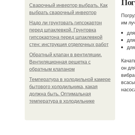
Пог
Сварочный инвертор выбрать. Как
выбрать сварочный инвертор
Погру
им лу
Надо ли грунтовать гипсокартон
перед шпаклевкой. Грунтовка
для
гипсокартона перед шпаклевкой
для
стен: инструкция отделочных работ
для
Обратный клапан в вентиляции.
Качат
Вентиляционная решетка с
он дл
обратным клапаном
вибра
Температура в холодильной камере
всасы
бытового холодильника, какая
насос
должна быть. Оптимальная
температура в холодильнике