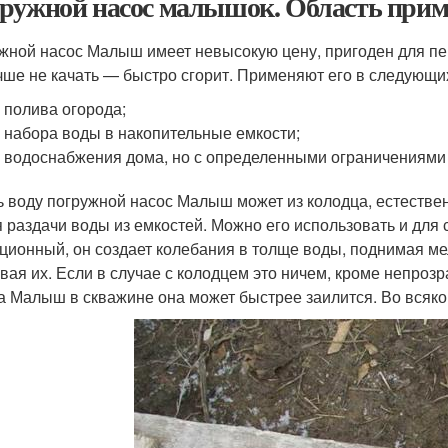
ружной насос малышок. Область прим
жной насос Малыш имеет невысокую цену, пригоден для пе
чше не качать — быстро сгорит. Применяют его в следующи
 полива огорода;
 набора воды в накопительные емкости;
 водоснабжения дома, но с определенными ограничениями (
ь воду погружной насос Малыш может из колодца, естествен
я раздачи воды из емкостей. Можно его использовать и для с
ционный, он создает колебания в толще воды, поднимая мель
вая их. Если в случае с колодцем это ничем, кроме непрозр
а Малыш в скважине она может быстрее заилится. Во всяко