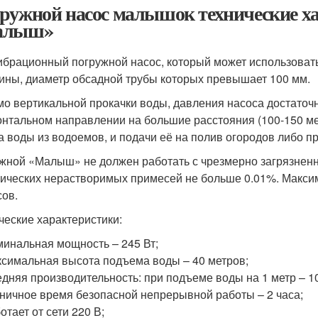
ружной насос малышок технические ха
алыш»
ибрационный погружной насос, который может использовать
ины, диаметр обсадной трубы которых превышает 100 мм.
о вертикальной прокачки воды, давления насоса достаточн
онтальном направлении на большие расстояния (100-150 мет
а воды из водоемов, и подачи её на полив огородов либо п
жной «Малыш» не должен работать с чрезмерно загрязненн
ических нерастворимых примесей не больше 0.01%. Макси
сов.
ческие характеристики:
инальная мощность – 245 Вт;
симальная высота подъема воды – 40 метров;
дняя производительность: при подъеме воды на 1 метр – 105
ничное время безопасной непрерывной работы – 2 часа;
отает от сети 220 В;