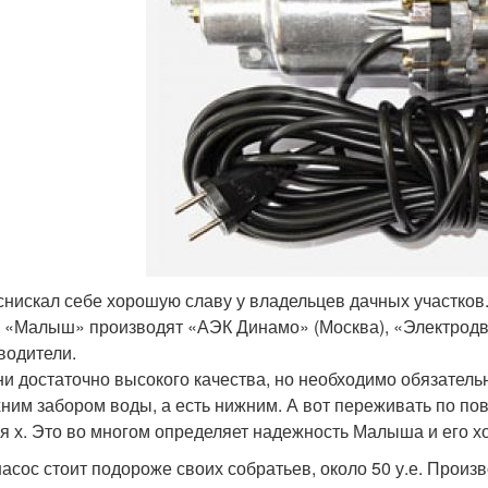
снискал себе хорошую славу у владельцев дачных участков
 «Малыш» производят «АЭК Динамо» (Москва), «Электродви
водители.
ни достаточно высокого качества, но необходимо обязательн
хним забором воды, а есть нижним. А вот переживать по пов
я х. Это во многом определяет надежность Малыша и его 
насос стоит подороже своих собратьев, около 50 у.е. Произ