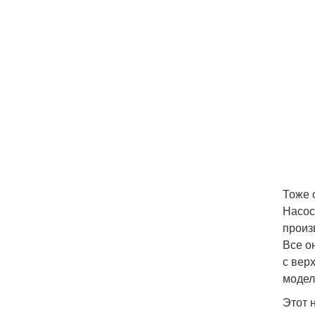
Тоже 
Насос
произ
Все о
с вер
модел
Этот 