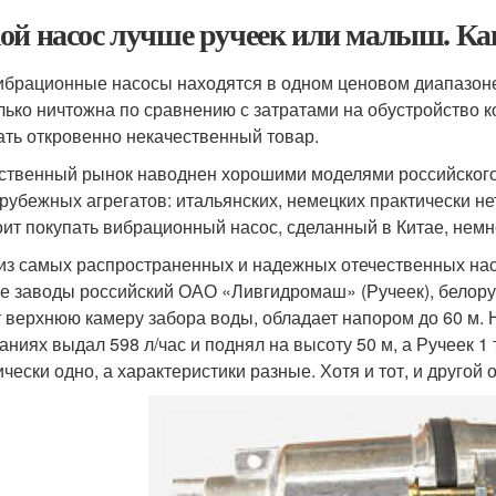
ой насос лучше ручеек или малыш. Ка
ибрационные насосы находятся в одном ценовом диапазоне от
лько ничтожна по сравнению с затратами на обустройство к
ать откровенно некачественный товар.
ственный рынок наводнен хорошими моделями российского, 
арубежных агрегатов: итальянских, немецких практически не
оит покупать вибрационный насос, сделанный в Китае, немн
из самых распространенных и надежных отечественных нас
е заводы российский ОАО «Ливгидромаш» (Ручеек), белору
 верхнюю камеру забора воды, обладает напором до 60 м. 
аниях выдал 598 л/час и поднял на высоту 50 м, а Ручеек 1 
ически одно, а характеристики разные. Хотя и тот, и друг