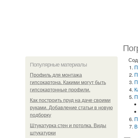
Пог
Сод
Популярные материалы
П
П
Профиль для монтажа
П
гипсокартона. Какими могут быть
К
гипсокартонные профили.
П
Как построить пруд на даче своими
руками. Добавление статьи в новую
подборку
П
Штукатурка стен и потолка. Виды
В
штукатурки