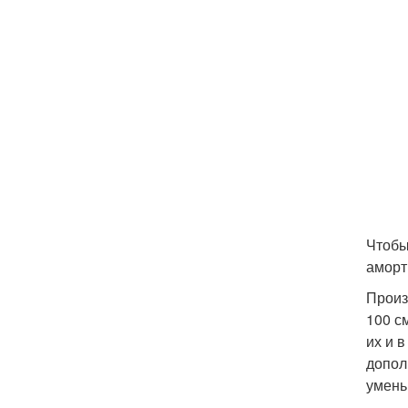
Чтобы
аморт
Произ
100 с
их и 
допол
умень