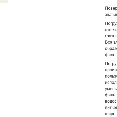
Повер
значи
Погру
отвеч
грязн
Вся э
образ
фильт
Погру
произ
польз
испол
умень
фильт
водос
питье
шире.