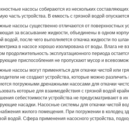
хностные насосы собираются из нескольких составляющих
мую часть устройства. В емкость с грязной водой опускается
жные насосы существенно отличаются от поверхностных ус
ающая за всасывание жидкости, объединены в одном корпу
ой водой, после чего выполняется откачка жидкости по шлан
лектрика в насосе хорошо изолирована от воды. Влага не 
ом продолжительность эксплуатационного периода остаетс
рующие приспособления не пропускают мусор и всевозмож
жные насосы могут применяться для откачки чистой или гр
водители не создают устройства, которые можно различить
уются погружными дренажными насосами для откачки чистой
ьзовать которые для взаимодействия с грязной водой край
шения себестоимости устройства не предусматривают в и
рующие насадки. Насосные системы для откачки чистой во
набжения жилого помещения. При погружении в колодец зд
вой водой. Сфера применения насосного устройства, подхо