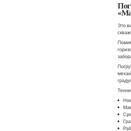
Пог
«М
Это в
скваж
Помим
гориз
забор
Погру
механ
граду
Техни
Ном
Мак
Сре
Гра
Раб