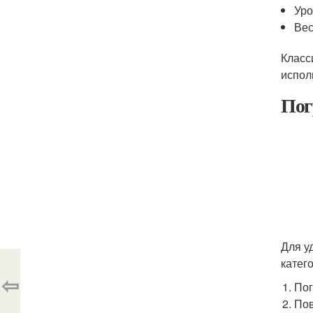
Уро
Вес
Класс
испол
Пог
Для у
катег
⇦
Пог
Пов