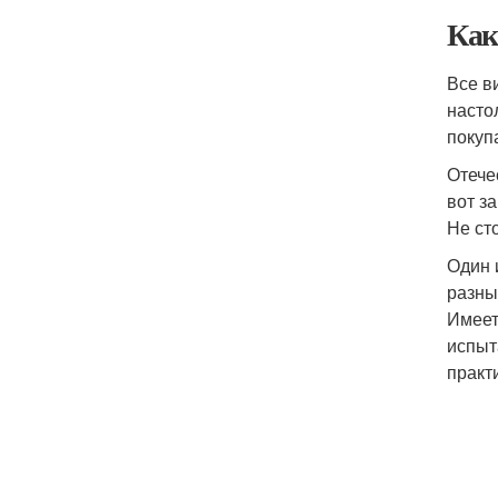
Как
Все в
насто
покуп
Отече
вот з
Не ст
Один 
разны
Имеет
испыт
практ