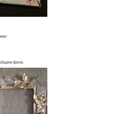
ики:
 общем фоне.