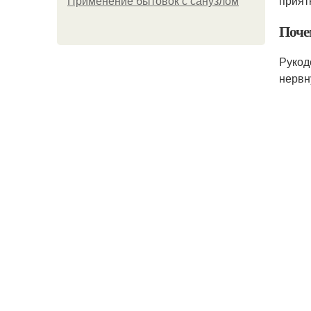
прият
Применение бытовок с санузлом
Поче
Рукод
нервн