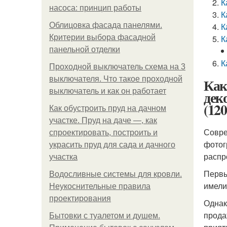
К
насоса: принцип работы
К
Облицовка фасада панелями.
К
Критерии выбора фасадной
К
панельной отделки
К
Проходной выключатель схема на 3
выключателя. Что такое проходной
Как
выключатель и как он работает
дек
(120
Как обустроить пруд на дачном
участке. Пруд на даче —, как
Совре
спроектировать, построить и
фотог
украсить пруд для сада и дачного
распр
участка
Первы
Водосливные системы для кровли.
имели
Неукоснительные правила
проектирования
Однак
прода
Бытовки с туалетом и душем.