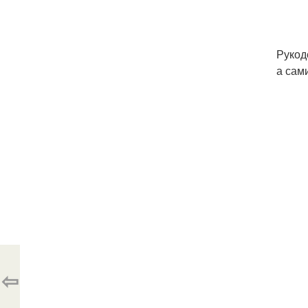
Рукод
а сам
⇦