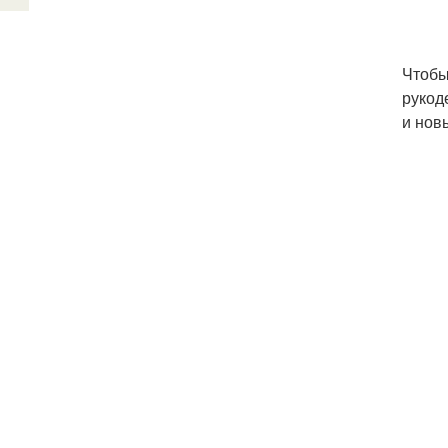
Чтобы
рукод
и нов