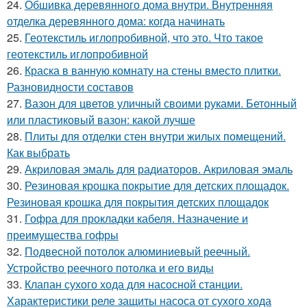
24.
Обшивка деревянного дома внутри. Внутренняя
отделка деревянного дома: когда начинать
25.
Геотекстиль иглопробивной, что это. Что такое
геотекстиль иглопробивной
26.
Краска в ванную комнату на стены вместо плитки.
Разновидности составов
27.
Вазон для цветов уличный своими руками. Бетонный
или пластиковый вазон: какой лучше
28.
Плиты для отделки стен внутри жилых помещений.
Как выбрать
29.
Акриловая эмаль для радиаторов. Акриловая эмаль
30.
Резиновая крошка покрытие для детских площадок.
Резиновая крошка для покрытия детских площадок
31.
Гофра для прокладки кабеля. Назначение и
преимущества гофры
32.
Подвесной потолок алюминиевый реечный.
Устройство реечного потолка и его виды
33.
Клапан сухого хода для насосной станции.
Характеристики реле защиты насоса от сухого хода