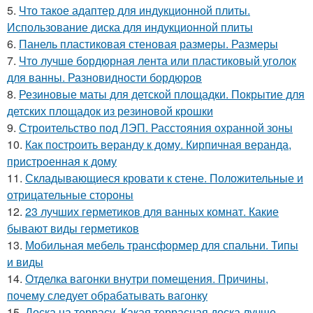
5.
Что такое адаптер для индукционной плиты.
Использование диска для индукционной плиты
6.
Панель пластиковая стеновая размеры. Размеры
7.
Что лучше бордюрная лента или пластиковый уголок
для ванны. Разновидности бордюров
8.
Резиновые маты для детской площадки. Покрытие для
детских площадок из резиновой крошки
9.
Строительство под ЛЭП. Расстояния охранной зоны
10.
Как построить веранду к дому. Кирпичная веранда,
пристроенная к дому
11.
Складывающиеся кровати к стене. Положительные и
отрицательные стороны
12.
23 лучших герметиков для ванных комнат. Какие
бывают виды герметиков
13.
Мобильная мебель трансформер для спальни. Типы
и виды
14.
Отделка вагонки внутри помещения. Причины,
почему следует обрабатывать вагонку
15.
Доска на террасу. Какая террасная доска лучше