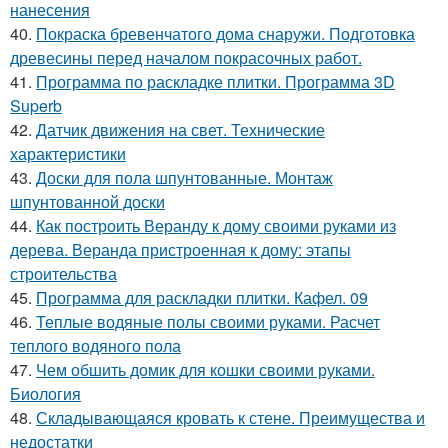
нанесения
40.
Покраска бревенчатого дома снаружи. Подготовка
древесины перед началом покрасочных работ.
41.
Программа по раскладке плитки. Программа 3D
Superb
42.
Датчик движения на свет. Технические
характеристики
43.
Доски для пола шпунтованные. Монтаж
шпунтованной доски
44.
Как построить Веранду к дому своими руками из
дерева. Веранда пристроенная к дому: этапы
строительства
45.
Программа для раскладки плитки. Кафел. 09
46.
Теплые водяные полы своими руками. Расчет
теплого водяного пола
47.
Чем обшить домик для кошки своими руками.
Биология
48.
Складывающаяся кровать к стене. Преимущества и
недостатки