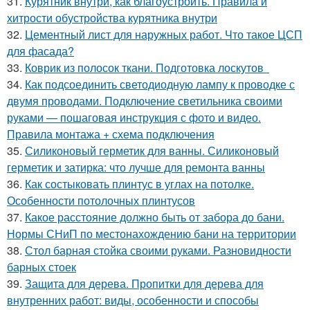
31.
Курятник внутри, как благоустроить. Правила и
хитрости обустройства курятника внутри
32.
Цементный лист для наружных работ. Что такое ЦСП
для фасада?
33.
Коврик из полосок ткани. Подготовка лоскутов
34.
Как подсоединить светодиодную лампу к проводке с
двумя проводами. Подключение светильника своими
руками — пошаговая инструкция с фото и видео.
Правила монтажа + схема подключения
35.
Силиконовый герметик для ванны. Силиконовый
герметик и затирка: что лучше для ремонта ванны
36.
Как состыковать плинтус в углах на потолке.
Особенности потолочных плинтусов
37.
Какое расстояние должно быть от забора до бани.
Нормы СНиП по местонахождению бани на территории
38.
Стол барная стойка своими руками. Разновидности
барных стоек
39.
Защита для дерева. Пропитки для дерева для
внутренних работ: виды, особенности и способы