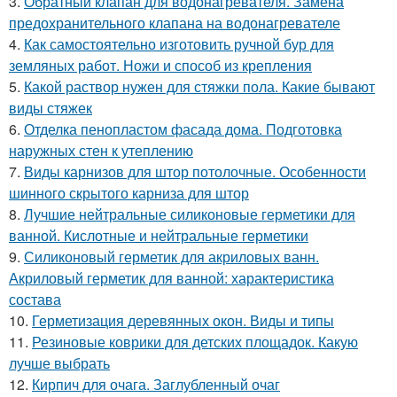
3.
Обратный клапан для водонагревателя. Замена
предохранительного клапана на водонагревателе
4.
Как самостоятельно изготовить ручной бур для
земляных работ. Ножи и способ из крепления
5.
Какой раствор нужен для стяжки пола. Какие бывают
виды стяжек
6.
Отделка пенопластом фасада дома. Подготовка
наружных стен к утеплению
7.
Виды карнизов для штор потолочные. Особенности
шинного скрытого карниза для штор
8.
Лучшие нейтральные силиконовые герметики для
ванной. Кислотные и нейтральные герметики
9.
Силиконовый герметик для акриловых ванн.
Акриловый герметик для ванной: характеристика
состава
10.
Герметизация деревянных окон. Виды и типы
11.
Резиновые коврики для детских площадок. Какую
лучше выбрать
12.
Кирпич для очага. Заглубленный очаг