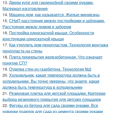
13.
Двери купе для гардеробной своими руками.
Материал изготовления
14.
Машина дом, как называется. Жилые минивэны
15.
СНиП расстояние между постройками и заборами.
Расстояние между домом и забором
16.
Постройка односкатной крыши. Особенности
конструкции односкатной крыши
17.
Как утеплить дом пенопластом. Технология монтажа
пенопласта на стены
18.
Плита перекрытия железобетонная. Что означает
понятие СП?
19.
Отделка стен из газобетона. Технология №2
20.
Холодильник, какая температура должна быть в
холодильнике. Вы точно уверены, что знаете, какая
должна быть температура в холодильнике
21.
Резиновая плитка для детской площадки. Критерии
выбора резинового покрытия для детских площадок
22.
Фигуры из бетона для сада своими руками. Все
новинки поделок для сада из цемента своими руками