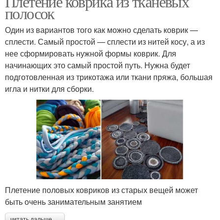
Плетение коврика из тканевых
полосок
Один из вариантов того как можно сделать коврик —
сплести. Самый простой — сплести из нитей косу, а из
Ковёр из старых
Руки без крючка
нее сформировать нужной формы коврик. Для
начинающих это самый простой путь. Нужна будет
подготовленная из трикотажа или ткани пряжа, большая
игла и нитки для сборки.
Круглый крючок
Квадратный крючок
Овальный крючок
Крючок со схемами
Плетение половых ковриков из старых вещей может
быть очень занимательным занятием
читать дальше →