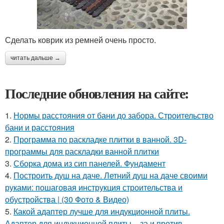
Сделать коврик из ремней очень просто.
читать дальше →
Последние обновления на сайте:
1.
Нормы расстояния от бани до забора. Строительство
бани и расстояния
2.
Программа по раскладке плитки в ванной. 3D-
программы для раскладки ванной плитки
3.
Сборка дома из сип панелей. Фундамент
4.
Построить душ на даче. Летний душ на даче своими
руками: пошаговая инструкция строительства и
обустройства | (30 Фото & Видео)
5.
Какой адаптер лучше для индукционной плиты.
Адаптер для индукционной плиты – за и против