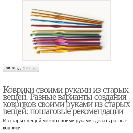
Коврики из лоскутов
Коврик из шпагата
Вязаные коврики
Синтетические коврики
читать дальше →
Коврик из трикотажной
Славянский коврик
пряжи
Коврики своими руками из старых
вещей. Разные варианты создания
ковриков своими руками из старых
вещей: пошаговые рекомендации
Ковёр из старых
Коврик из лоскутков
Из старых вещей можно своими руками сделать разные
коврики: