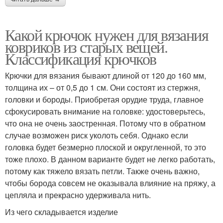
Какой крючок нужен для вязания
Коврик из косичек
Круглый коврик
ковриков из старых вещей.
Классификация крючков
Крючки для вязания бывают длиной от 120 до 160 мм,
толщина их – от 0,5 до 1 см. Они состоят из стержня,
Красивые коврики
Разные коврики
головки и бороды. Приобретая орудие труда, главное
сфокусировать внимание на головке: удостоверьтесь,
что она не очень заостренная. Потому что в обратном
случае возможен риск уколоть себя. Однако если
Круглые коврики
Овальный коврик
головка будет безмерно плоской и округленной, то это
тоже плохо. В данном варианте будет не легко работать,
потому как тяжело вязать петли. Также очень важно,
чтобы борода совсем не оказывала влияние на пряжу, а
цепляла и прекрасно удерживала нить.
Коврики из тряпок
Коврики из футболок
Из чего складывается изделие