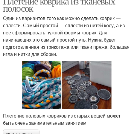
Плетение коврика из тканевых
полосок
Один из вариантов того как можно сделать коврик —
сплести. Самый простой — сплести из нитей косу, а из
Руки из старых
Мягкие коврики
нее сформировать нужной формы коврик. Для
начинающих это самый простой путь. Нужна будет
подготовленная из трикотажа или ткани пряжа, большая
игла и нитки для сборки.
Коврик из флиса
Коврик из помпонов
Коврик из старой ткани
Коврик из носков
Плетение половых ковриков из старых вещей может
быть очень занимательным занятием
Прямоугольный коврик
Коврик из футболок
читать дальше →