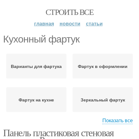
СТРОИТЬ ВСЕ
главная
новости
статьи
Кухонный фартук
Варианты для фартука
Фартук в оформлении
Фартук на кухне
Зеркальный фартук
Показать все
Панель пластиковая стеновая
Фартук с геометричной
Фартук под
плиткой
шкафчиками