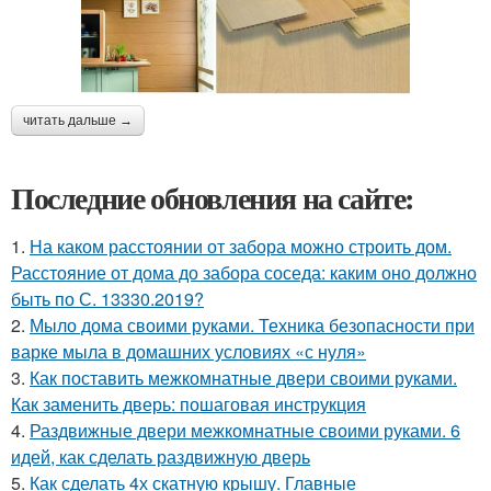
читать дальше →
Последние обновления на сайте:
1.
На каком расстоянии от забора можно строить дом.
Расстояние от дома до забора соседа: каким оно должно
быть по С. 13330.2019?
2.
Мыло дома своими руками. Техника безопасности при
варке мыла в домашних условиях «с нуля»
3.
Как поставить межкомнатные двери своими руками.
Как заменить дверь: пошаговая инструкция
4.
Раздвижные двери межкомнатные своими руками. 6
идей, как сделать раздвижную дверь
5.
Как сделать 4х скатную крышу. Главные