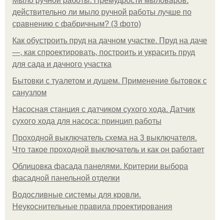
Мыло ручной работы. Премудрости мыловаров:
действительно ли мыло ручной работы лучше по
сравнению с фабричным? (3 фото)
Как обустроить пруд на дачном участке. Пруд на даче
—, как спроектировать, построить и украсить пруд
для сада и дачного участка
Бытовки с туалетом и душем. Применение бытовок с
санузлом
Насосная станция с датчиком сухого хода. Датчик
сухого хода для насоса: принцип работы
Проходной выключатель схема на 3 выключателя.
Что такое проходной выключатель и как он работает
Облицовка фасада панелями. Критерии выбора
фасадной панельной отделки
Водосливные системы для кровли.
Неукоснительные правила проектирования