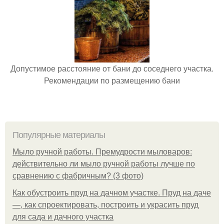
Допустимое расстояние от бани до соседнего участка.
Рекомендации по размещению бани
Популярные материалы
Мыло ручной работы. Премудрости мыловаров:
действительно ли мыло ручной работы лучше по
сравнению с фабричным? (3 фото)
Как обустроить пруд на дачном участке. Пруд на даче
—, как спроектировать, построить и украсить пруд
для сада и дачного участка