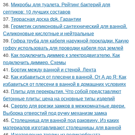
36.
Микробы для туалета. Рейтинг бактерий для
септиков: 10 лучших составов
37.
Террасная доска dpk. Гарантии
38.
Герметик силиконовый сантехнический для ванной.
Силиконовые кислотные и нейтральные
39.
Гофра труба для кабеля наружной прокладки. Какую
гофру использовать для проводки кабеля под землей
40.
Как подключить диммер к электродвигателю. Как
подключить диммер. Схемы
41.
Бортик между ванной и стеной. Лента
42.
Как избавиться от плесени в ванной. От А до Я: Как
избавиться от плесени в ванной в домашних условиях
43.
Плиты для перекрытия. Что собой представляют
бетонные плиты: цена на основные типы изделий
44.
Сверло для врезки замков в межкомнатные двери.
Выборка отверстий под ручку механизм замка
45.
Столешница для ванной под раковину. Из каких
материалов изготавливают столешницы для ванной
46.
Изготовление теплиц из поликарбоната.