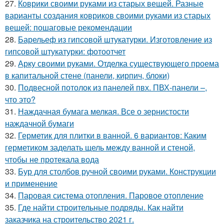
27.
Коврики своими руками из старых вещей. Разные
варианты создания ковриков своими руками из старых
вещей: пошаговые рекомендации
28.
Барельеф из гипсовой штукатурки. Изготовление из
гипсовой штукатурки: фотоотчет
29.
Арку своими руками. Отделка существующего проема
в капитальной стене (панели, кирпич, блоки)
30.
Подвесной потолок из панелей пвх. ПВХ-панели –,
что это?
31.
Наждачная бумага мелкая. Все о зернистости
наждачной бумаги
32.
Герметик для плитки в ванной. 6 вариантов: Каким
герметиком заделать щель между ванной и стеной,
чтобы не протекала вода
33.
Бур для столбов ручной своими руками. Конструкции
и применение
34.
Паровая система отопления. Паровое отопление
35.
Где найти строительные подряды. Как найти
заказчика на строительство 2021 г.