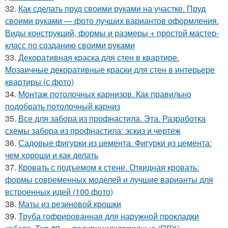
32.
Как сделать пруд своими руками на участке. Пруд
своими руками — фото лучших вариантов оформления.
Виды конструкций, формы и размеры + простой мастер-
класс по созданию своими руками
33.
Декоративная краска для стен в квартире.
Мозаичные декоративные краски для стен в интерьере
квартиры (с фото)
34.
Монтаж потолочных карнизов. Как правильно
подобрать потолочный карниз
35.
Все для забора из профнастила. Эта. Разработка
схемы забора из профнастила: эскиз и чертеж
36.
Садовые фигурки из цемента. Фигурки из цемента:
чем хороши и как делать
37.
Кровать с подъемом к стене. Откидная кровать:
формы современных моделей и лучшие варианты для
встроенных идей (100 фото)
38.
Маты из резиновой крошки
39.
Труба гофрированная для наружной прокладки