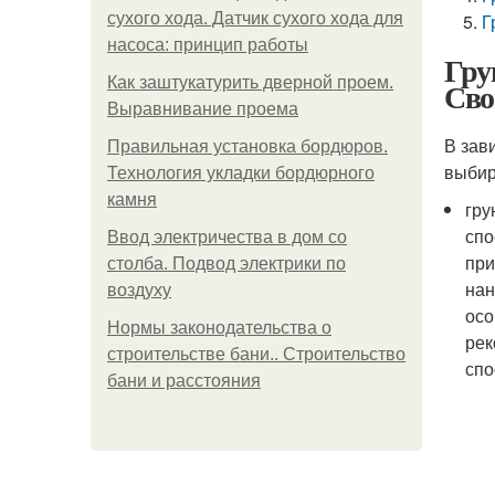
сухого хода. Датчик сухого хода для
Г
насоса: принцип работы
Гру
Как заштукатурить дверной проем.
Сво
Выравнивание проема
В зав
Правильная установка бордюров.
выбир
Технология укладки бордюрного
камня
гру
спо
Ввод электричества в дом со
при
столба. Подвод электрики по
нан
воздуху
осо
Нормы законодательства о
рек
строительстве бани.. Строительство
спо
бани и расстояния