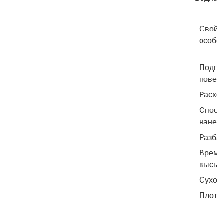
Свой
особ
Подг
пове
Расх
Спо
нане
Разб
Вре
высы
Сухо
Плот