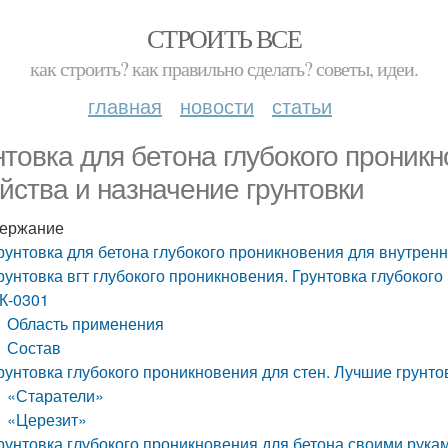
СТРОИТЬ ВСЕ
как строить? как правильно сделать? советы, идеи.
главная
новости
статьи
нтовка для бетона глубокого проникн
йства и назначение грунтовки
ержание
рунтовка для бетона глубокого проникновения для внутренн
рунтовка вгт глубокого проникновения. Грунтовка глубоког
К-0301
Область применения
Состав
рунтовка глубокого проникновения для стен. Лучшие грунто
«Старатели»
«Церезит»
рунтовка глубокого проникновения для бетона своими рука