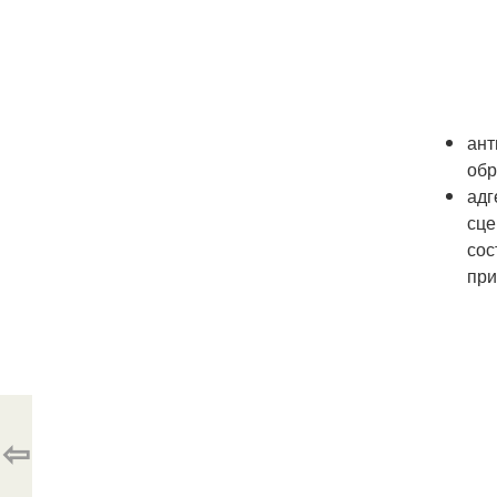
ант
обр
адг
сце
сос
при
⇦