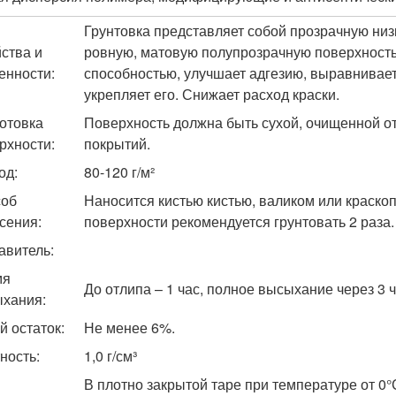
Грунтовка представляет собой прозрачную низ
ства и
ровную, матовую полупрозрачную поверхност
енности:
способностью, улучшает адгезию, выравнивае
укрепляет его. Снижает расход краски.
отовка
Поверхность должна быть сухой, очищенной о
рхности:
покрытий.
од:
80-120 г/м²
соб
Наносится кистью кистью, валиком или краско
сения:
поверхности рекомендуется грунтовать 2 раза.
авитель:
мя
До отлипа – 1 час, полное высыхание через 3 
хания:
й остаток:
Не менее 6%.
ность:
1,0 г/см³
В плотно закрытой таре при температуре от 0