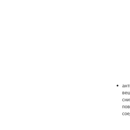
ант
вещ
сни
пов
сое