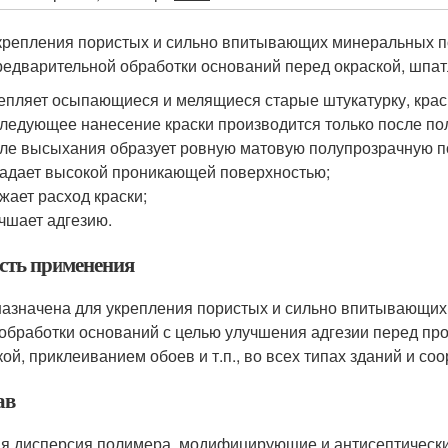
крепления пористых и сильно впитывающих минеральных по
редварительной обработки оснований перед окраской, шпа
епляет осыпающиеся и мелящиеся старые штукатурку, краск
ледующее нанесение краски производится только после по
ле высыхания образует ровную матовую полупрозрачную п
адает высокой проникающей поверхностью;
жает расход краски;
чшает адгезию.
сть применения
азначена для укрепления пористых и сильно впитывающих 
 обработки оснований с целью улучшения адгезии перед пр
кой, приклеиванием обоев и т.п., во всех типах зданий и соо
ав
я дисперсия полимера, модифицирующие и антисептически