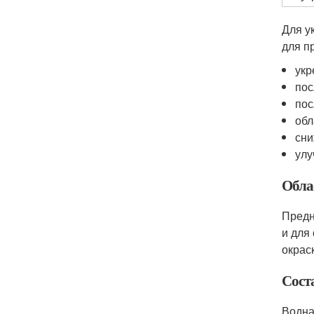
Для у
для п
укр
пос
пос
обл
сни
улу
Обла
Предн
и для
окрас
Сост
Водна