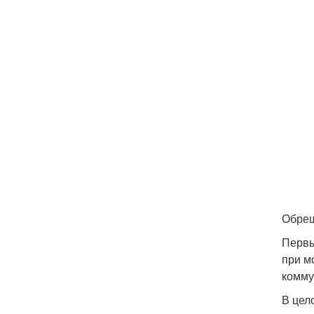
Обреш
Первы
при м
комму
В цел