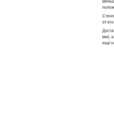
меньш
полож
Стено
от ег
Доста
мм), 
еще н