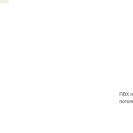
ПВХ п
потол