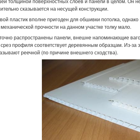
ей толщиной поверхностных слоев и панели в целом. Он не 
ительно сказывается на несущей конструкции.
вой пластик вполне пригоден для обшивки потолка, однако э
о механической прочности на данном участке толку мало.
точно распространены панели, внешне напоминающие вагонк
а срез профиля соответствует деревянным образцам. Из-за 
азывают реечной (по причине внешнего сходства).