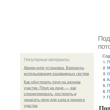
Под
пот
Сод
Популярные материалы
П
М
Двери купе установка. Варианты
О
использования раздвижных систем
К
Как обустроить пруд на дачном
П
участке. Пруд на даче —, как
П
спроектировать, построить и
П
украсить пруд для сада и дачного
Под
участка