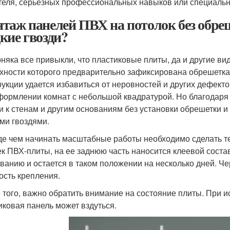
теля, серьезных профессиональных навыков или специальн
таж панелей ПВХ на потолок без обре
кие гвозди?
няка все привыкли, что пластиковые плиты, да и другие вид
хности которого предварительно зафиксирована обрешетка
рукции удается избавиться от неровностей и других дефект
формлении комнат с небольшой квадратурой. Но благодар
и к стенам и другим основаниям без установки обрешетки и
ми гвоздями.
е чем начинать масштабные работы необходимо сделать те
ек ПВХ-плиты, на ее заднюю часть наносится клеевой соста
ованию и остается в таком положении на несколько дней. Ч
ость крепления.
 того, важно обратить внимание на состояние плиты. При 
иковая панель может вздуться.