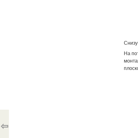
Снизу
На по
монта
плоск
⇦