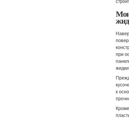
строи
Мон
жид
Навер
повер
конст
при о
панел
жидки
Прежд
кусоч
к осн
прочн
Кроме
пласт