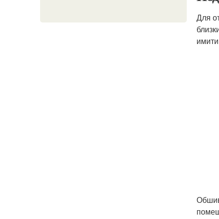
Для о
близк
имити
Обшив
помещ