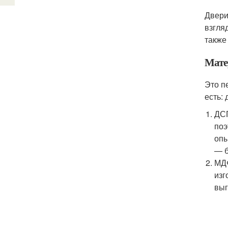
Двери
взгля
также
Мате
Это п
есть:
ДСП
поэ
опы
— б
МДФ
изг
выг