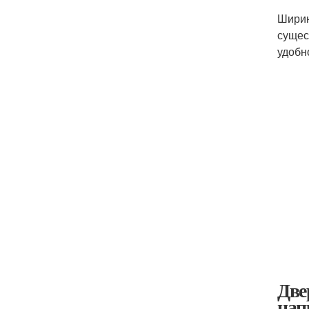
Ширин
сущес
удобн
Две
нап