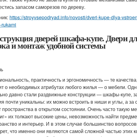
естись запасом саморезов по дереву.
ник:
https://stroyvsepodryad.info/novosti/dveri-kupe-dlya-vstr
-rukami
струкция дверей шкафа-купе. Двери д
рка и монтаж удобной системы
ль
иональность, практичность и эргономичность — те качества,
ит о необходимых атрибутах любого жилья — о мебели. Од
ьно давно стали раздвижные конструкции — шкафы-купе, 
ия почти уникальны: их можно встроить в ниши и углы, а за 
т пространства в открытом состоянии. Очень часто такую м
иг» их толкают высокие цены, невозможность найти предме
ранство и интерьер. И в этом случае большинство вопросов
крет, что именно они являются самой сложной частью этих к