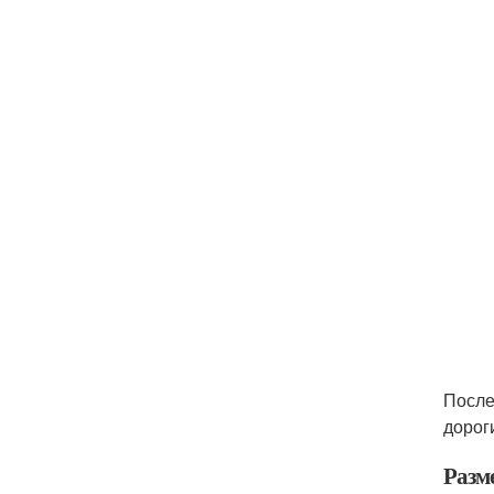
После
дорог
Разм