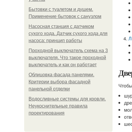
Бытовки с туалетом и душем.
Применение бытовок с санузлом
Насосная станция с датчиком
сухого хода. Датчик сухого хода для
Л
насоса: принцип работы
Проходной выключатель схема на 3
выключателя. Что такое проходной
выключатель и как он работает
Две
Облицовка фасада панелями.
Критерии выбора фасадной
Чтобы
панельной отделки
шур
Водосливные системы для кровли.
дре
Неукоснительные правила
мол
проектирования
отв
шес