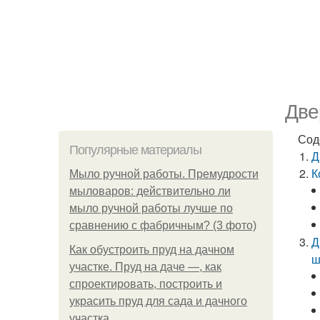
Две
Сод
Популярные материалы
Д
К
Мыло ручной работы. Премудрости
мыловаров: действительно ли
мыло ручной работы лучше по
сравнению с фабричным? (3 фото)
Д
Как обустроить пруд на дачном
ш
участке. Пруд на даче —, как
спроектировать, построить и
украсить пруд для сада и дачного
участка