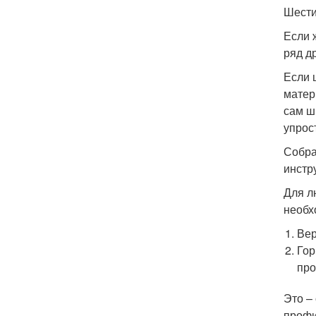
Шести
Если 
ряд д
Если 
матер
сам ш
упрос
Собра
инстр
Для л
необх
Вер
Гор
про
Это –
профи