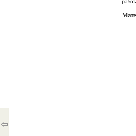
работ
Мате
⇦