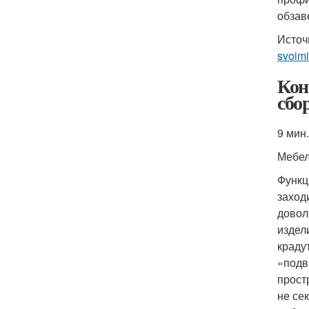
обзав
Источ
svoimi
Кон
сбо
9 мин.
Мебе
Функц
заход
довол
издел
краду
«подв
прост
не се