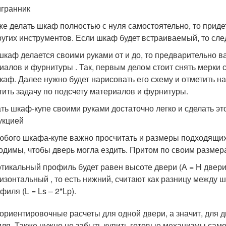
гранник
же делать шкаф полностью с нуля самостоятельно, то приде
ругих инструментов. Если шкаф будет встраиваемый, то сле
шкаф делается своими руками от и до, то предварительно в
иалов и фурнитуры . Так, первым делом стоит снять мерки 
каф. Далее нужно будет нарисовать его схему и отметить н
тить задачу по подсчету материалов и фурнитуры.
ть шкаф-купе своими руками достаточно легко и сделать э
укцией
юбого шкафа-купе важно просчитать и размеры подходящих
одимы, чтобы дверь могла ездить. Притом по своим размер
тикальный профиль будет равен высоте двери (А = H двери
изонтальный , то есть нижний, считают как разницу между
филя (L = Ls – 2*Lp).
 ориентировочные расчеты для одной двери, а значит, для 
ля. Также нужно не забыть купить готовые механизмы само