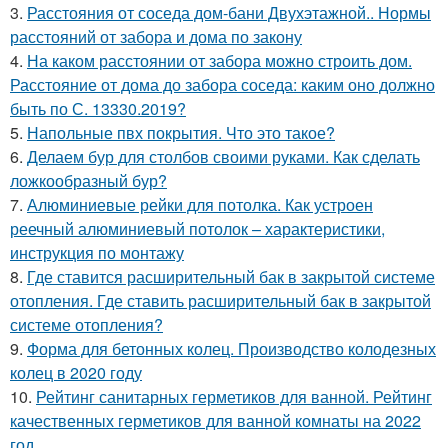
3.
Расстояния от соседа дом-бани Двухэтажной.. Нормы
расстояний от забора и дома по закону
4.
На каком расстоянии от забора можно строить дом.
Расстояние от дома до забора соседа: каким оно должно
быть по С. 13330.2019?
5.
Напольные пвх покрытия. Что это такое?
6.
Делаем бур для столбов своими руками. Как сделать
ложкообразный бур?
7.
Алюминиевые рейки для потолка. Как устроен
реечный алюминиевый потолок – характеристики,
инструкция по монтажу
8.
Где ставится расширительный бак в закрытой системе
отопления. Где ставить расширительный бак в закрытой
системе отопления?
9.
Форма для бетонных колец. Производство колодезных
колец в 2020 году
10.
Рейтинг санитарных герметиков для ванной. Рейтинг
качественных герметиков для ванной комнаты на 2022
год