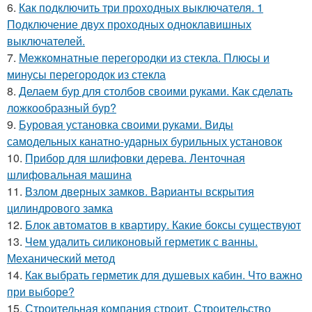
6.
Как подключить три проходных выключателя. 1
Подключение двух проходных одноклавишных
выключателей.
7.
Межкомнатные перегородки из стекла. Плюсы и
минусы перегородок из стекла
8.
Делаем бур для столбов своими руками. Как сделать
ложкообразный бур?
9.
Буровая установка своими руками. Виды
самодельных канатно-ударных бурильных установок
10.
Прибор для шлифовки дерева. Ленточная
шлифовальная машина
11.
Взлом дверных замков. Варианты вскрытия
цилиндрового замка
12.
Блок автоматов в квартиру. Какие боксы существуют
13.
Чем удалить силиконовый герметик с ванны.
Механический метод
14.
Как выбрать герметик для душевых кабин. Что важно
при выборе?
15.
Строительная компания строит. Строительство