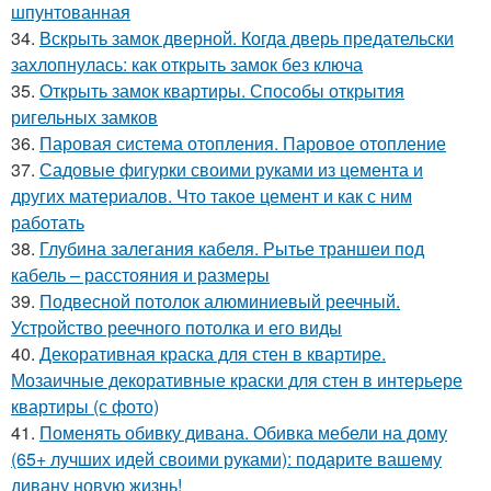
шпунтованная
34.
Вскрыть замок дверной. Когда дверь предательски
захлопнулась: как открыть замок без ключа
35.
Открыть замок квартиры. Способы открытия
ригельных замков
36.
Паровая система отопления. Паровое отопление
37.
Садовые фигурки своими руками из цемента и
других материалов. Что такое цемент и как с ним
работать
38.
Глубина залегания кабеля. Рытье траншеи под
кабель – расстояния и размеры
39.
Подвесной потолок алюминиевый реечный.
Устройство реечного потолка и его виды
40.
Декоративная краска для стен в квартире.
Мозаичные декоративные краски для стен в интерьере
квартиры (с фото)
41.
Поменять обивку дивана. Обивка мебели на дому
(65+ лучших идей своими руками): подарите вашему
дивану новую жизнь!