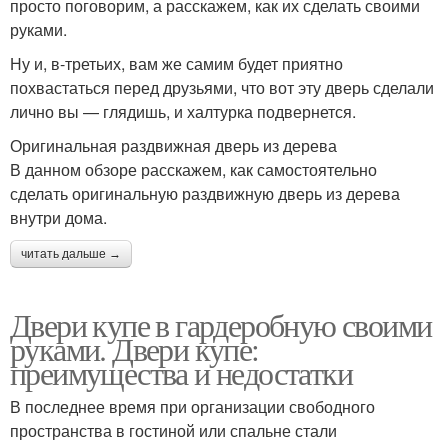
просто поговорим, а расскажем, как их сделать своими
руками.
Двери в майнкрафте
Двери из фанеры
Ну и, в-третьих, вам же самим будет приятно
похвастаться перед друзьями, что вот эту дверь сделали
лично вы — глядишь, и халтурка подвернется.
Оригинальная раздвижная дверь из дерева
Двери в беседке
Двери для шкафа
В данном обзоре расскажем, как самостоятельно
сделать оригинальную раздвижную дверь из дерева
внутри дома.
читать дальше →
Двери для шкафа-купе
Двери в шкафах
Двери купе в гардеробную своими
руками. Двери купе:
преимущества и недостатки
Распашные двери
Полукруглые двери
В последнее время при организации свободного
пространства в гостиной или спальне стали