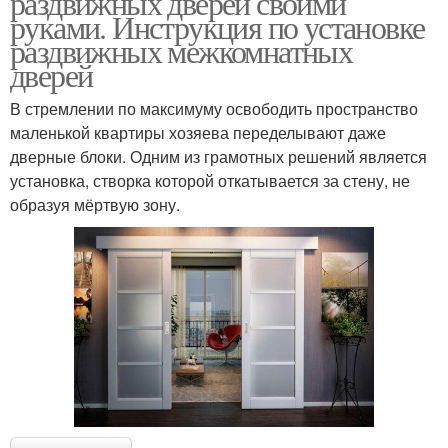
раздвижных дверей своими
руками. Инструкция по установке
раздвижных межкомнатных
дверей
Ролики для
Ролик на дверь
раздвижных дверей
В стремлении по максимуму освободить пространство
маленькой квартиры хозяева переделывают даже
дверные блоки. Одним из грамотных решений является
установка, створка которой откатывается за стену, не
Двери на роликах
Раздвижная дверь
образуя мёртвую зону.
Дверь из дерева
Амбарная дверь
Амбарные двери
Двери в стену