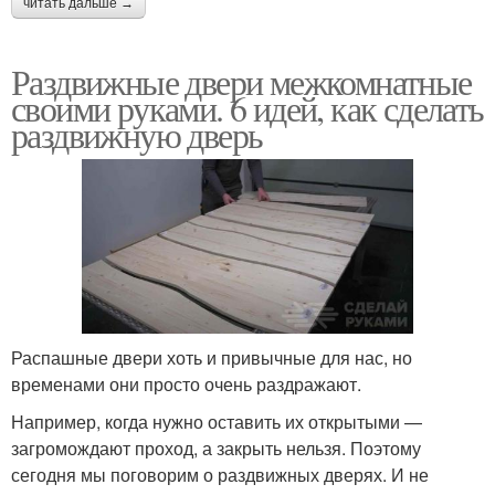
читать дальше →
Раздвижные
Раздвижные двери межкомнатные
Двери на подшипниках
конструкции
своими руками. 6 идей, как сделать
раздвижную дверь
Двери в гардеробную
Раздвижной механизм
комнату
Двери для гардеробной
Раздвижные двери-
комнаты
купы
Распашные двери хоть и привычные для нас, но
временами они просто очень раздражают.
Например, когда нужно оставить их открытыми —
Дверь в стене
Кассетная дверь
загромождают проход, а закрыть нельзя. Поэтому
сегодня мы поговорим о раздвижных дверях. И не