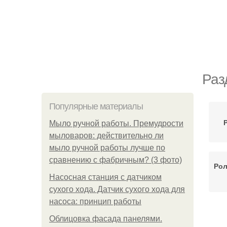
Раз
Популярные материалы
Мыло ручной работы. Премудрости
мыловаров: действительно ли
мыло ручной работы лучше по
сравнению с фабричным? (3 фото)
Рол
Насосная станция с датчиком
сухого хода. Датчик сухого хода для
насоса: принцип работы
Р
Облицовка фасада панелями.