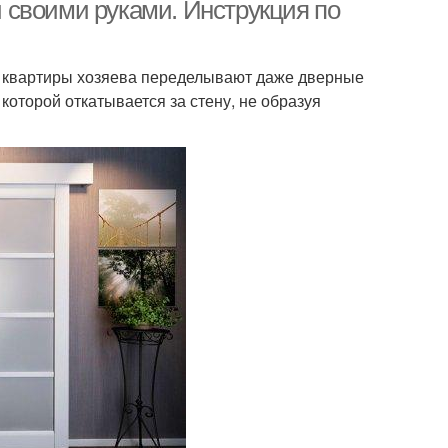
купе
 своими руками. Инструкция по
й квартиры хозяева переделывают даже дверные
ьсовые системы
которой откатывается за стену, не образуя