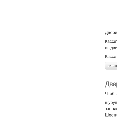
Двери
Кассе
выдв
Кассе
читат
Две
Чтобы
шуруп
завод
Шести