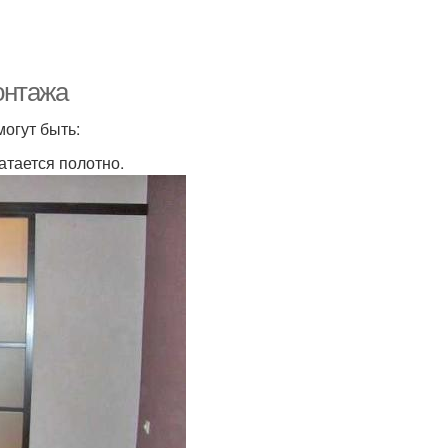
онтажа
огут быть:
атается полотно.