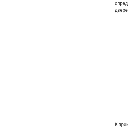
опред
двере
К пре