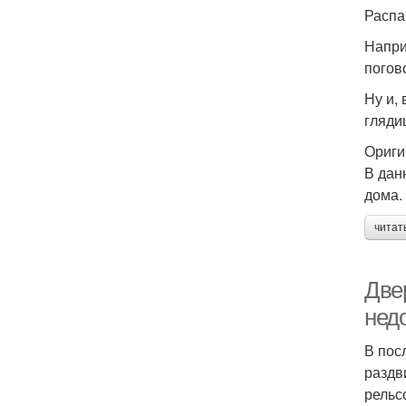
Распа
Напри
погов
Ну и,
гляди
Ориги
В дан
дома.
читат
Две
нед
В пос
раздв
рельс