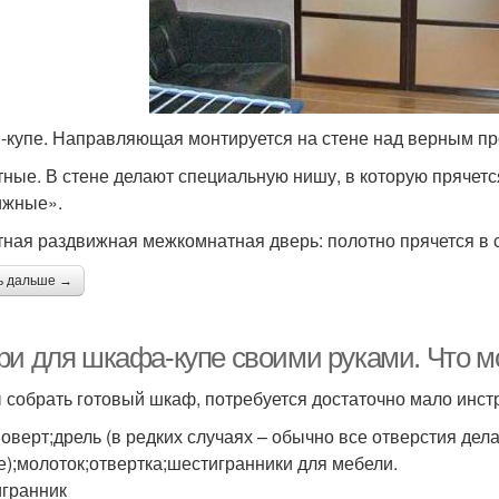
-купе. Направляющая монтируется на стене над верным п
тные. В стене делают специальную нишу, в которую прячетс
ижные».
тная раздвижная межкомнатная дверь: полотно прячется в
ь дальше →
ри для шкафа-купе своими руками. Что м
 собрать готовый шкаф, потребуется достаточно мало инстр
оверт;дрель (в редких случаях – обычно все отверстия дел
е);молоток;отвертка;шестигранники для мебели.
гранник