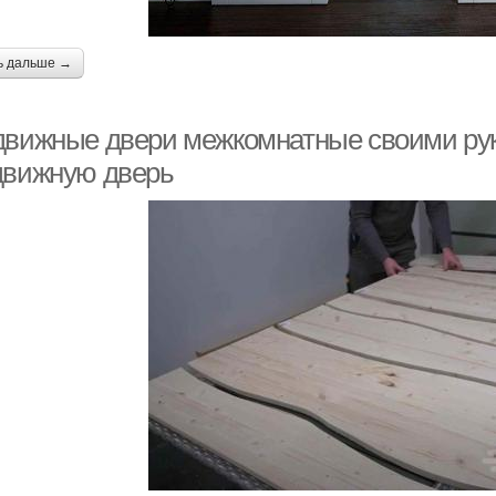
ь дальше →
движные двери межкомнатные своими рука
движную дверь