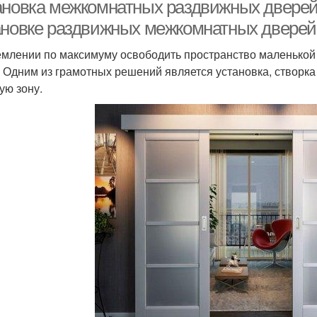
купы
ановка межкомнатных раздвижных дверей
ановке раздвижных межкомнатных дверей
емлении по максимуму освободить пространство маленько
Раздвижные
Раздвижные дверцы
Рел
. Одним из грамотных решений является установка, створка 
перегородки
ую зону.