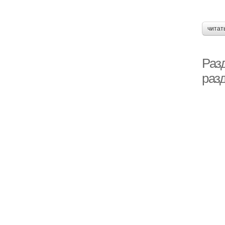
читат
Раз
раз