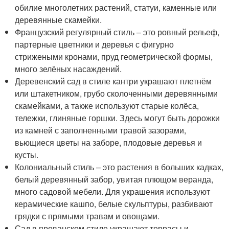
обилие многолетних растений, статуи, каменные или
деревянные скамейки.
Французский регулярный стиль – это ровный рельеф,
партерные цветники и деревья с фигурно
стрижеными кронами, пруд геометрической формы,
много зелёных насаждений.
Деревенский сад в стиле кантри украшают плетнём
или штакетником, грубо сколоченными деревянными
скамейками, а также используют старые колёса,
тележки, глиняные горшки. Здесь могут быть дорожки
из камней с заполненными травой зазорами,
вьющиеся цветы на заборе, плодовые деревья и
кусты.
Колониальный стиль – это растения в больших кадках,
белый деревянный забор, увитая плющом веранда,
много садовой мебели. Для украшения используют
керамические кашпо, белые скульптуры, разбивают
грядки с прямыми травам и овощами.
Сад в прованском стиле украшают террасы и