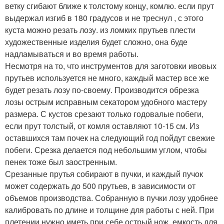
ветку сгибают ближе к толстому концу, комлю. если прут
выдержал изгиб в 180 градусов и не треснул , с этого
куста можно резать лозу. из ломких прутьев плести
художественные изделия будет сложно, она буде
надламываться и во время работы.
Несмотря на то, что инструментов для заготовки ивовых
прутьев используется не много, каждый мастер все же
будет резать лозу по-своему. Производится обрезка
лозы острым исправным секатором удобного мастеру
размера. С кустов срезают только годовалые побеги,
если прут толстый, от комля оставляют 10-15 см. Из
оставшихся там почек на следующий год пойдут свежие
побеги. Срезка делается под небольшим углом, чтобы
пенек тоже был заостренным.
Срезанные прутья собирают в пучки, и каждый пучок
может содержать до 500 прутьев, в зависимости от
объемов производства. Собранную в пучки лозу удобнее
калибровать по длине и толщине для работы с ней. При
плетении нужно иметь при себе острый нож, емкость для