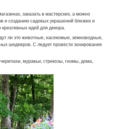
газинах, заказать в мастерских, а можно
ов и созданию садовых украшений близких и
о креативных идей для декора.
будут ли это животные, насекомые, земноводные,
рных шедевров. С ледует провести зонирование
ерепахи, муравьи, стрекозы, гномы, дома,