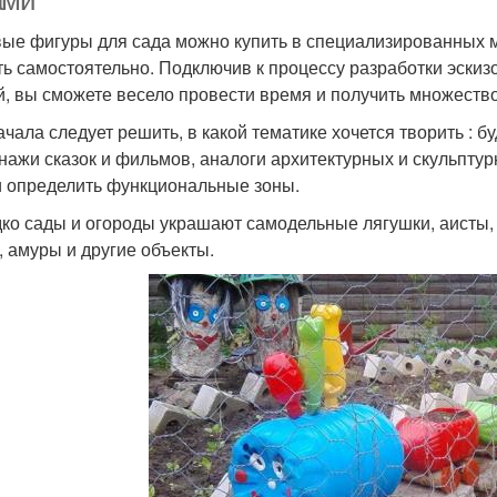
ами
ые фигуры для сада можно купить в специализированных ма
ть самостоятельно. Подключив к процессу разработки эскиз
й, вы сможете весело провести время и получить множеств
ачала следует решить, в какой тематике хочется творить : 
нажи сказок и фильмов, аналоги архитектурных и скульпту
и определить функциональные зоны.
ко сады и огороды украшают самодельные лягушки, аисты, ч
, амуры и другие объекты.