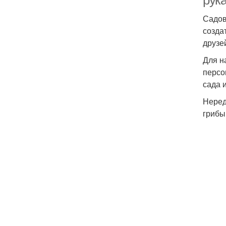
рук
Садов
созда
друзе
Для н
персо
сада 
Неред
грибы