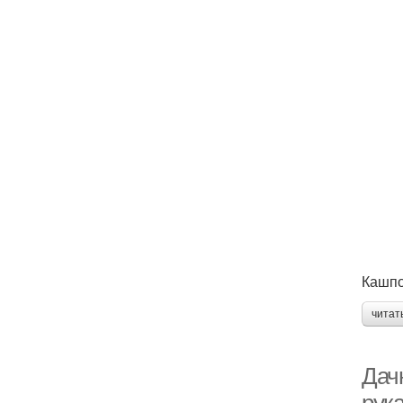
Кашпо
читат
Дач