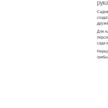
рук
Садов
созда
друзе
Для н
персо
сада 
Неред
грибы