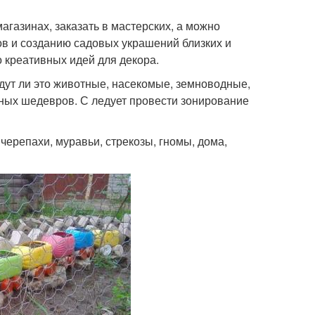
газинах, заказать в мастерских, а можно
ов и созданию садовых украшений близких и
о креативных идей для декора.
будут ли это животные, насекомые, земноводные,
рных шедевров. С ледует провести зонирование
ерепахи, муравьи, стрекозы, гномы, дома,