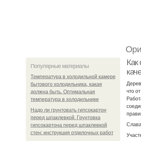
Ори
Как
Популярные материалы
кач
Температура в холодильной камере
Дерев
бытового холодильника, какая
что о
должна быть. Оптимальная
Работ
температура в холодильнике
соеди
Надо ли грунтовать гипсокартон
прави
перед шпаклевкой. Грунтовка
Слав
гипсокартона перед шпаклевкой
стен: инструкция отделочных работ
Учас