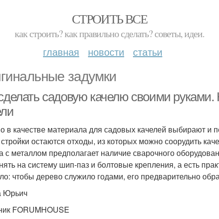
СТРОИТЬ ВСЕ
как строить? как правильно сделать? советы, идеи.
главная
новости
статьи
гинальные задумки
 сделать садовую качелю своими руками.
ели
о в качестве материала для садовых качелей выбирают и по
т стройки остаются отходы, из которых можно соорудить ка
а с металлом предполагает наличие сварочного оборудова
нять на систему шип-паз и болтовые крепления, а есть пра
ло: чтобы дерево служило годами, его предварительно об
а Юрьич
тник FORUMHOUSE