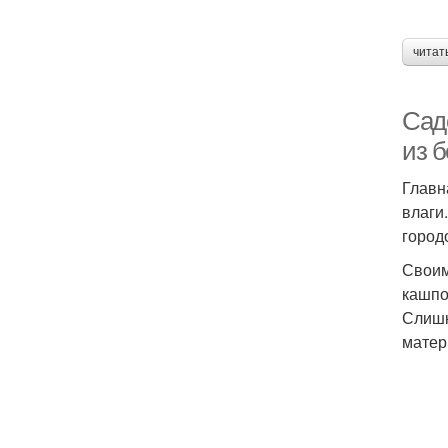
читат
Сад
из б
Главн
влаги
город
Своим
кашпо
Слишк
матер