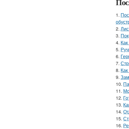
Пос
1.
Пос
обуст
2.
Лис
3.
Пок
4.
Как
5.
Руч
6.
Гер
7.
Стр
8.
Как
9.
Зам
10.
Па
11.
Мо
12.
Го
13.
Ка
14.
От
15.
Ст
16.
Ре