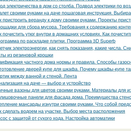
од электричества в дом со столба. Подвод электрики по воз
алет своими руками на даче пошаговая инструкция. Выби
к пристроить веранду к дому своими руками. Проекты прист
ощадки для сбора мусора. Требования к содержанию конт
к почистить утюг внутри в домашних условиях. Как почистит
ограмма по раскладке плитки. Программа 3D Superb
етчик электроэнергии, как снять показания, какие числа. С
ты из резиновой крошки
зификация частного дома нормы и правила. Способы газос
готовление дверей купе для шкафа. Почему шкафы-купе т
ртик между ванной и стеной. Лента
нализация на даче — выбор и устройство
ичные вазоны для цветов своими руками. Материалы для и
лицовочные панели для фасада дома. Преимущества стено
епление мансарды изнутри своими руками. Что собой пред
к сделать водоем на участке. Выбор места расположения
сос с защитой от сухого хода. Настройка автоматики