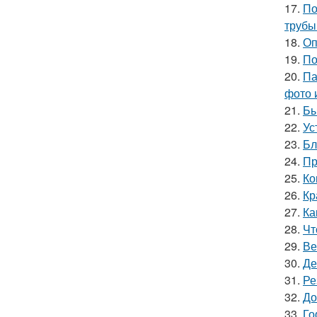
17.
По
трубы
18.
Оп
19.
По
20.
Па
фото 
21.
Бы
22.
Ус
23.
Бл
24.
Пр
25.
Ко
26.
Кр
27.
Ка
28.
Чт
29.
Ве
30.
Де
31.
Ре
32.
До
33.
Го