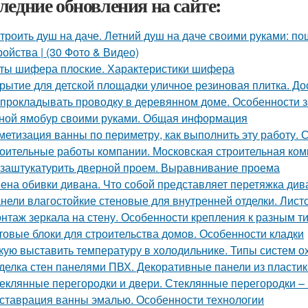
ледние обновления на сайте:
троить душ на даче. Летний душ на даче своими руками: по
ройства | (30 Фото & Видео)
ты шифера плоские. Характеристики шифера
рытие для детской площадки уличное резиновая плитка. До
 прокладывать проводку в деревянном доме. Особенности 
ной ямобур своими руками. Общая информация
метизация ванны по периметру, как выполнить эту работу. 
оительные работы компании. Московская строительная комп
 заштукатурить дверной проем. Выравнивание проема
ена обивки дивана. Что собой представляет перетяжка див
нели влагостойкие стеновые для внутренней отделки. Лист
нтаж зеркала на стену. Особенности крепления к разным т
товые блоки для строительства домов. Особенности кладки
кую выставить температуру в холодильнике. Типы систем 
делка стен панелями ПВХ. Декоративные панели из пластик
еклянные перегородки и двери. Стеклянные перегородки – 
ставрация ванны эмалью. Особенности технологии