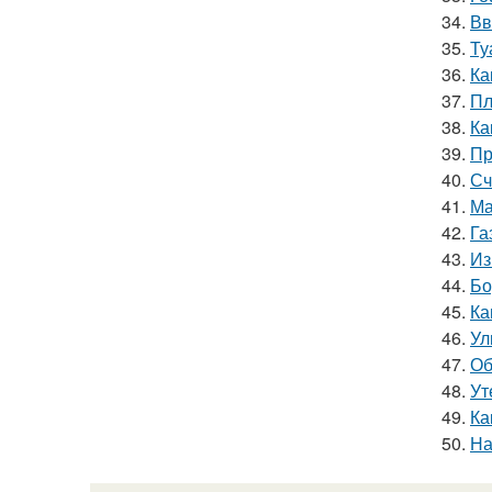
34.
Вв
35.
Ту
36.
Ка
37.
Пл
38.
Ка
39.
Пр
40.
Сч
41.
Ма
42.
Га
43.
Из
44.
Бо
45.
Ка
46.
Ул
47.
Об
48.
Ут
49.
Ка
50.
На