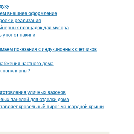
духу
раем внешнее оформление
роек и реализация
ейнерных площадок для мусора
ь утюг от накипи
нимаем показания с индукционных счетчиков
набжения частного дома
ак популярны?
зготовления уличных вазонов
вых панелей для отделки дома
ставляет кровельный пирог мансардной крыши