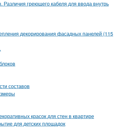
. Различия греющего кабеля для ввода внутрь
крепления декорирования фасадных панелей (115
.
 блоков
сти составов
азмеры
екоративных красок для стен в квартире
рытие для детских площадок