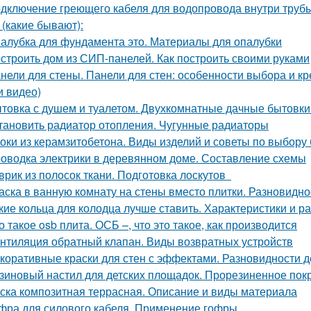
дключение греющего кабеля для водопровода внутри трубы
 (какие бывают):
алубка для фундамента это. Материалы для опалубки
строить дом из СИП-панелей. Как построить своими руками
нели для стены. Панели для стен: особенности выбора и 
и видео)
товка с душем и туалетом. Двухкомнатные дачные бытовки
тановить радиатор отопления. Чугунные радиаторы
оки из керамзитобетона. Виды изделий и советы по выбору
оводка электрики в деревянном доме. Составление схемы
врик из полосок ткани. Подготовка лоскутов
аска в ванную комнату на стены вместо плитки. Разновидно
кие кольца для колодца лучше ставить. Характеристики и р
о такое osb плита. ОСБ –, что это такое, как производится
нтиляция обратный клапан. Виды возвратных устройств
коративные краски для стен с эффектами. Разновидности д
зиновый настил для детских площадок. Прорезиненное пок
ска композитная террасная. Описание и виды материала
фра для силового кабеля. Применение гофры