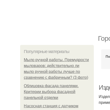
Гор
Популярные материалы
По
Мыло ручной работы. Премудрости
мыловаров: действительно ли
мыло ручной работы лучше по
сравнению с фабричным? (3 фото)
Облицовка фасада панелями.
Изд
Критерии выбора фасадной
Издел
панельной отделки
приме
Насосная станция с датчиком