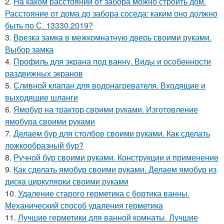
2.
На каком расстоянии от забора можно строить дом.
Расстояние от дома до забора соседа: каким оно должно
быть по С. 13330.2019?
3.
Врезка замка в межкомнатную дверь своими руками.
Выбор замка
4.
Профиль для экрана под ванну. Виды и особенности
раздвижных экранов
5.
Сливной клапан для водонагревателя. Входящие и
выходящие шланги
6.
Ямобур на трактор своими руками. Изготовление
ямобура своими руками
7.
Делаем бур для столбов своими руками. Как сделать
ложкообразный бур?
8.
Ручной бур своими руками. Конструкции и применение
9.
Как сделать ямобур своими руками. Делаем ямобур из
диска циркулярки своими руками
10.
Удаление старого герметика с бортика ванны.
Механический способ удаления герметика
11.
Лучшие герметики для ванной комнаты. Лучшие