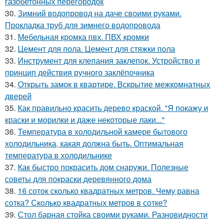
газобетонных перегородок
30.
Зимний водопровод на даче своими руками.
Прокладка труб для зимнего водопровода
31.
Мебельная кромка пвх. ПВХ кромки
32.
Цемент для пола. Цемент для стяжки пола
33.
Инструмент для клепания заклепок. Устройство и
принцип действия ручного заклёпочника
34.
Открыть замок в квартире. Вскрытие межкомнатных
дверей
35.
Как правильно красить дерево краской. "Я покажу и
краски и морилки и даже некоторые лаки..."
36.
Температура в холодильной камере бытового
холодильника, какая должна быть. Оптимальная
температура в холодильнике
37.
Как быстро покрасить дом снаружи. Полезные
советы для покраски деревянного дома
38.
16 соток сколько квадратных метров. Чему равна
сотка? Сколько квадратных метров в сотке?
39.
Стол барная стойка своими руками. Разновидности