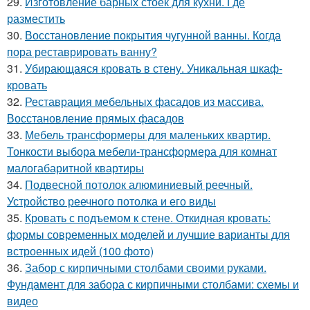
29.
Изготовление барных стоек для кухни. Где
разместить
30.
Восстановление покрытия чугунной ванны. Когда
пора реставрировать ванну?
31.
Убирающаяся кровать в стену. Уникальная шкаф-
кровать
32.
Реставрация мебельных фасадов из массива.
Восстановление прямых фасадов
33.
Мебель трансформеры для маленьких квартир.
Тонкости выбора мебели-трансформера для комнат
малогабаритной квартиры
34.
Подвесной потолок алюминиевый реечный.
Устройство реечного потолка и его виды
35.
Кровать с подъемом к стене. Откидная кровать:
формы современных моделей и лучшие варианты для
встроенных идей (100 фото)
36.
Забор с кирпичными столбами своими руками.
Фундамент для забора с кирпичными столбами: схемы и
видео