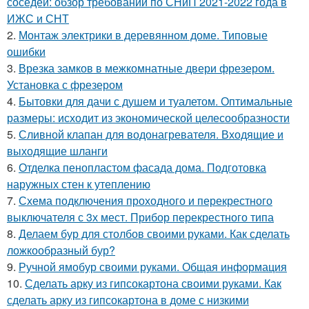
соседей: обзор требований по СНиП 2021-2022 года в
ИЖС и СНТ
2.
Монтаж электрики в деревянном доме. Типовые
ошибки
3.
Врезка замков в межкомнатные двери фрезером.
Установка с фрезером
4.
Бытовки для дачи с душем и туалетом. Оптимальные
размеры: исходит из экономической целесообразности
5.
Сливной клапан для водонагревателя. Входящие и
выходящие шланги
6.
Отделка пенопластом фасада дома. Подготовка
наружных стен к утеплению
7.
Схема подключения проходного и перекрестного
выключателя с 3х мест. Прибор перекрестного типа
8.
Делаем бур для столбов своими руками. Как сделать
ложкообразный бур?
9.
Ручной ямобур своими руками. Общая информация
10.
Сделать арку из гипсокартона своими руками. Как
сделать арку из гипсокартона в доме с низкими