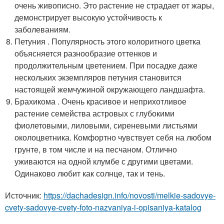
очень живописно. Это растение не страдает от жары,
демонстрирует высокую устойчивость к
заболеваниям.
Петуния . Популярность этого колоритного цветка
объясняется разнообразие оттенков и
продолжительным цветением. При посадке даже
нескольких экземпляров петуния становится
настоящей жемчужиной окружающего ландшафта.
Брахикома . Очень красивое и неприхотливое
растение семейства астровых с глубокими
фиолетовыми, лиловыми, сиреневыми листьями
околоцветника. Комфортно чувствует себя на любом
грунте, в том числе и на песчаном. Отлично
уживаются на одной клумбе с другими цветами.
Одинаково любит как солнце, так и тень.
Источник:
https://dachadesign.info/novosti/melkie-sadovye-
cvety-sadovye-cvety-foto-nazvaniya-i-opisaniya-katalog