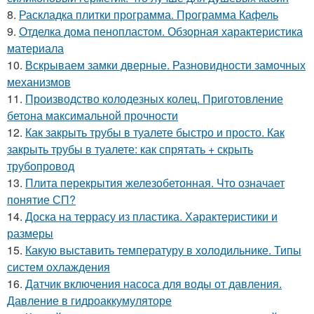
8.
Раскладка плитки программа. Программа Кафель
9.
Отделка дома пенопластом. Обзорная характеристика
материала
10.
Вскрываем замки дверные. Разновидности замочных
механизмов
11.
Производство колодезных колец. Приготовление
бетона максимальной прочности
12.
Как закрыть трубы в туалете быстро и просто. Как
закрыть трубы в туалете: как спрятать + скрыть
трубопровод
13.
Плита перекрытия железобетонная. Что означает
понятие СП?
14.
Доска на террасу из пластика. Характеристики и
размеры
15.
Какую выставить температуру в холодильнике. Типы
систем охлаждения
16.
Датчик включения насоса для воды от давления.
Давление в гидроаккумуляторе