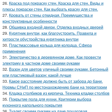
26.
Краска под покраску стен. Краска для стен. Виды и
плюсы покраски стен. Как выбрать краску для стен.
27.
Кровать от стены откидная. Преимущества и
конструктивные особенности
28.
Обшивка входной двери. Отделка входных дверей
29.
Курятник внутри, как благоустроить. Правила и
хитрости обустройства курятника внутри
30.
Пластмассовые кольца для колодца. Сфера
применения
31.
Электричество в деревянном доме. Как провести
электрику в частном доме своими руками
32.
Вазон для цветов уличный своими руками. Бетонный
или пластиковый вазон: какой лучше
33.
Какое расстояние должно быть от забора до бани.
Нормы СНиП по местонахождению бани на территории
34.
Кладка столбиков из кирпича. Техника кладки столбов
35.
Покрытие пола для кухни. Критерии выбора
кухонного напольного покрытия
36.
Туалет своими руками на даче пошаговая