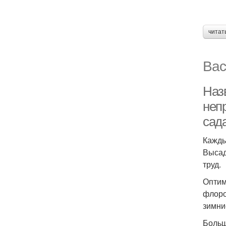
читат
Вас
Наз
неп
сада
Кажды
Высад
труд.
Оптим
флоро
зимни
Больш