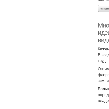
читат
Мно
идеи
вид
Кажды
Высад
труд.
Оптим
флоро
зимни
Больш
опред
владе