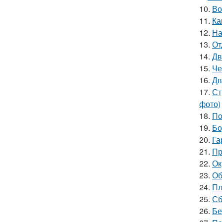
10.
Во
11.
Ка
12.
На
13.
От
14.
Дв
15.
Че
16.
Дв
17.
Ст
фото)
18.
По
19.
Бо
20.
Га
21.
Пр
22.
Ок
23.
Об
24.
Пл
25.
Сб
26.
Бе