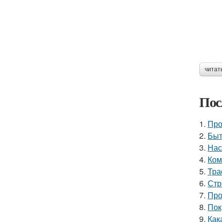
читат
Пос
1.
Про
2.
Быт
3.
Нас
4.
Ком
5.
Тра
6.
Стр
7.
Про
8.
Пок
9.
Как