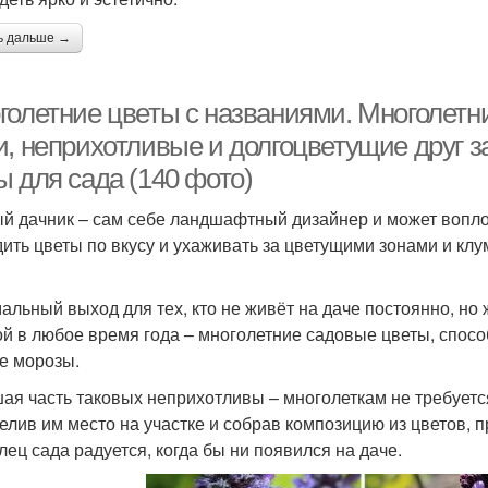
ь дальше →
голетние цветы с названиями. Многолетн
, неприхотливые и долгоцветущие друг за
ы для сада (140 фото)
й дачник – сам себе ландшафтный дизайнер и может воплот
ить цветы по вкусу и ухаживать за цветущими зонами и клу
альный выход для тех, кто не живёт на даче постоянно, но
й в любое время года – многолетние садовые цветы, спосо
е морозы.
ая часть таковых неприхотливы – многолеткам не требует
елив им место на участке и собрав композицию из цветов, 
лец сада радуется, когда бы ни появился на даче.