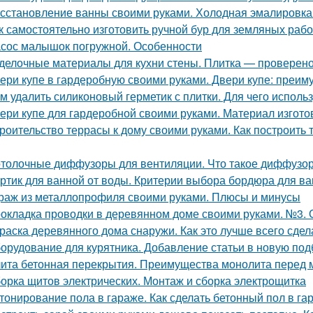
сстановление ванны своими руками. Холодная эмалировка
к самостоятельно изготовить ручной бур для земляных рабо
сос малышок погружной. Особенности
делочные материалы для кухни стены. Плитка — проверен
ери купе в гардеробную своими руками. Двери купе: преим
м удалить силиконовый герметик с плитки. Для чего использ
ери купе для гардеробной своими руками. Материал изгот
роительство террасы к дому своими руками. Как построить т
толочные диффузоры для вентиляции. Что такое диффузо
ртик для ванной от воды. Критерии выбора бордюра для в
раж из металлопрофиля своими руками. Плюсы и минусы
окладка проводки в деревянном доме своими руками. №3. 
раска деревянного дома снаружи. Как это лучше всего сдел
орудование для курятника. Добавление статьи в новую под
ита бетонная перекрытия. Преимущества монолита перед 
орка щитов электрических. Монтаж и сборка электрощитка
тонирование пола в гараже. Как сделать бетонный пол в г