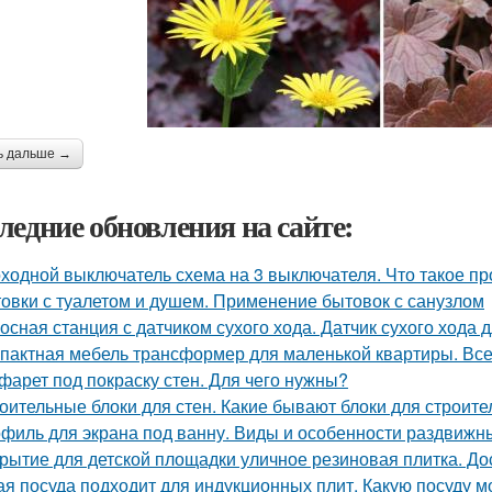
ь дальше →
ледние обновления на сайте:
ходной выключатель схема на 3 выключателя. Что такое пр
овки с туалетом и душем. Применение бытовок с санузлом
осная станция с датчиком сухого хода. Датчик сухого хода 
пактная мебель трансформер для маленькой квартиры. Вс
фарет под покраску стен. Для чего нужны?
оительные блоки для стен. Какие бывают блоки для строите
филь для экрана под ванну. Виды и особенности раздвижн
рытие для детской площадки уличное резиновая плитка. До
ая посуда подходит для индукционных плит. Какую посуду 