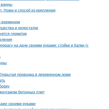
 ванны
т. Ножи и способ из крепления
о временем
ущества и недостатки
уется герметик
овления
еррасу на даче своими руками: стойки и балки (с
р
анны
Открытая проводка в деревянном доме
ать
борку
монтажом бетонных плит
араже своими руками