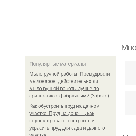
Мно
Популярные материалы
Мыло ручной работы. Премудрости
мыловаров: действительно ли
мыло ручной работы лучше по
сравнению с фабричным? (3 фото)
Как обустроить пруд на дачном
участке. Пруд на даче —, как
спроектировать, построить и
украсить пруд для сада и дачного
участка