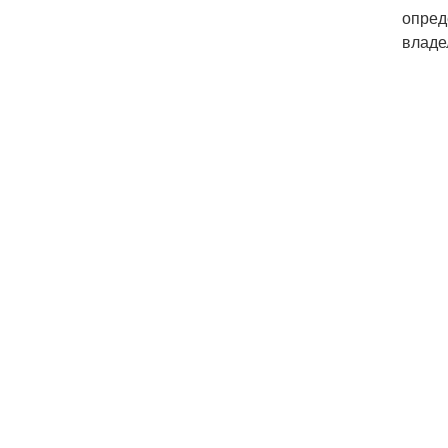
опред
владе