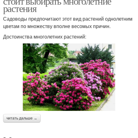
стоит выбирать многолетние
растения
Садоводы предпочитают этот вид растений однолетним
цветам по множеству вполне весомых причин.
Цвета на дачу
Неприхотливые цветы
Достоинства многолетних растений:
Неприхотливые цвета
Низкорослые цветы
Многолетние
Уход за садовыми
первоцветы
цветами
читать дальше →
Клумбы из многолетних
Цвета по алфавиту
цветов