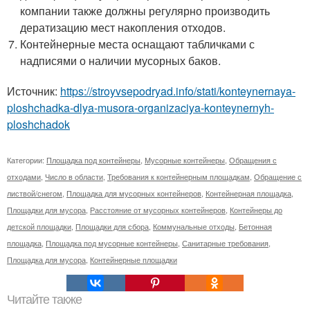
компании также должны регулярно производить
дератизацию мест накопления отходов.
Контейнерные места оснащают табличками с
надписями о наличии мусорных баков.
Источник:
https://stroyvsepodryad.info/stati/konteynernaya-
ploshchadka-dlya-musora-organizaciya-konteynernyh-
ploshchadok
Категории:
Площадка под контейнеры
,
Мусорные контейнеры
,
Обращения с
отходами
,
Число в области
,
Требования к контейнерным площадкам
,
Обращение с
листвой/снегом
,
Площадка для мусорных контейнеров
,
Контейнерная площадка
,
Площадки для мусора
,
Расстояние от мусорных контейнеров
,
Контейнеры до
детской площадки
,
Площадки для сбора
,
Коммунальные отходы
,
Бетонная
площадка
,
Площадка под мусорные контейнеры
,
Санитарные требования
,
Площадка для мусора
,
Контейнерные площадки
Читайте также