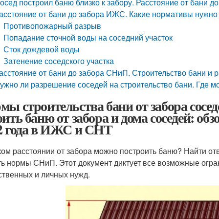
осед построил баню близко к забору. Расстояние от бани до
асстояние от бани до забора ИЖС. Какие нормативы нужно
Противопожарный разрыв
Попадание сточной воды на соседний участок
Сток дождевой воды
Затенение соседского участка
асстояние от бани до забора СНиП. Строительство бани и 
ужно ли разрешение соседей на строительство бани. Где м
мы строительства бани от забора сосед
оить баню от забора и дома соседей: об
2 года в ИЖС и СНТ
ком расстоянии от забора можно построить баню? Найти от
ть нормы СНиП. Этот документ диктует все возможные огра
ственных и личных нужд.