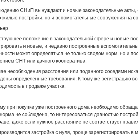
людению СНиП вынуждают и новые законодательные акты, 
о жилые постройки, но и вспомогательные сооружения на с
ьер
твующее положение в законодательной сфере и новые пос
трировать и новые, и недавно построенные вспомогательны
нности может определяться не только сводом норм, но и п
ением СНТ или дачного кооператива.
чае несоблюдения расстояния или поданного соседями иска, 
дены определенные требования. К тому же регистрацию все
одимость в продаже участка.
й
му при покупке уже построенного дома необходимо обращат
 норма не соблюдена, то интересоваться давностью постройк
раве, даже если нужное расстояние не соответствует прави
производится застройка с нуля, проще зарегистрировать в м