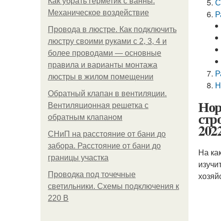
Как убрать герметик с ванны.
С
Механическое воздействие
Р
Провода в люстре. Как подключить
люстру своими руками с 2, 3, 4 и
более проводами — основные
правила и варианты монтажа
Р
люстры в жилом помещении
Н
Обратный клапан в вентиляции.
Нор
Вентиляционная решетка с
стр
обратным клапаном
202
СНиП на расстояние от бани до
забора. Расстояние от бани до
На ка
границы участка
изучи
Проводка под точечные
хозяй
светильники. Схемы подключения к
220 В