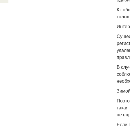
К соб
тольк
Интер
Сущес
регис
удале
правл
В слу
соблю
необх
Зимо
Поэто
такая
не вп
Если 