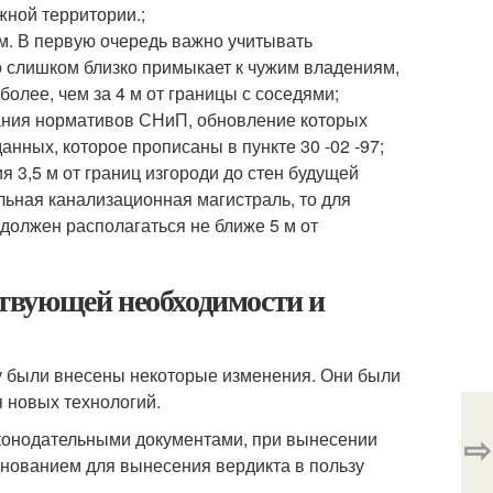
жной территории.;
м. В первую очередь важно учитывать
о слишком близко примыкает к чужим владениям,
олее, чем за 4 м от границы с соседями;
вания нормативов СНиП, обновление которых
анных, которое прописаны в пункте 30 -02 -97;
3,5 м от границ изгороди до стен будущей
альная канализационная магистраль, то для
должен располагаться не ближе 5 м от
ествующей необходимости и
ду были внесены некоторые изменения. Они были
 новых технологий.
⇨
аконодательными документами, при вынесении
снованием для вынесения вердикта в пользу