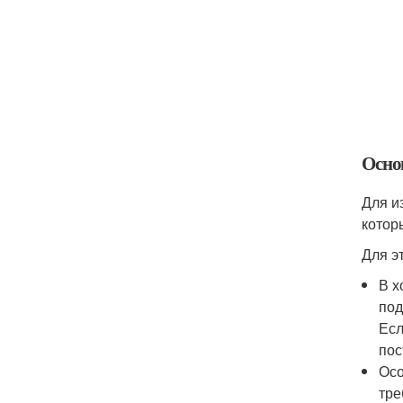
Осно
Для и
котор
Для э
В х
под
Есл
пос
Осо
тре