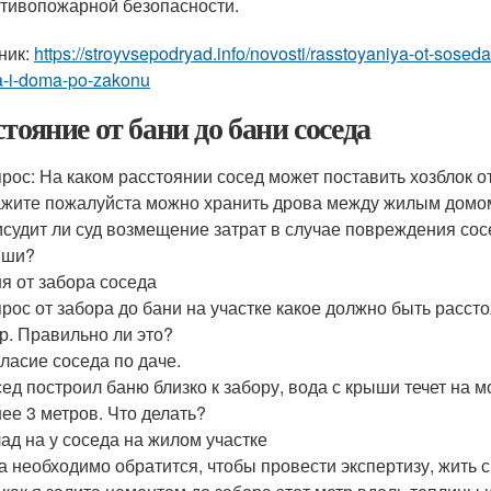
тивопожарной безопасности.
ник:
https://stroyvsepodryad.info/novosti/rasstoyaniya-ot-sose
a-i-doma-po-zakonu
стояние от бани до бани соседа
рос: На каком расстоянии сосед может поставить хозблок 
жите пожалуйста можно хранить дрова между жилым домом и
судит ли суд возмещение затрат в случае повреждения со
ыши?
я от забора соседа
рос от забора до бани на участке какое должно быть рассто
р. Правильно ли это?
ласие соседа по даче.
ед построил баню близко к забору, вода с крыши течет на м
ее 3 метров. Что делать?
ад на у соседа на жилом участке
а необходимо обратится, чтобы провести экспертизу, жить 