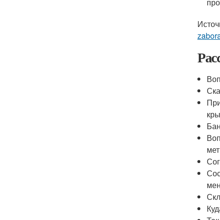
про
Источ
zabor
Рас
Воп
Ска
При
кр
Бан
Воп
мет
Сог
Сос
мен
Скл
Куд