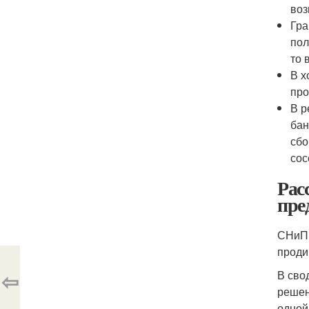
воз
Гра
пол
то 
В х
про
В р
бан
сбо
сос
Рас
пре
СНиП 
проди
⇦
В сво
решен
одной