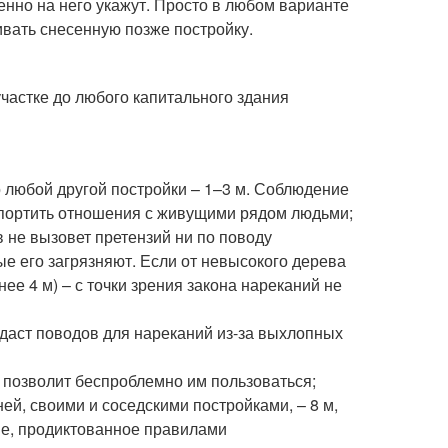
нно на него укажут. Просто в любом варианте
вать снесенную позже постройку.
частке до любого капитального здания
до любой другой постройки – 1–3 м. Соблюдение
и портить отношения с живущими рядом людьми;
 не вызовет претензий ни по поводу
рые его загрязняют. Если от невысокого дерева
ее 4 м) – с точки зрения закона нареканий не
 даст поводов для нареканий из-за выхлопных
, позволит беспроблемно им пользоваться;
й, своими и соседскими постройками, – 8 м,
ие, продиктованное правилами