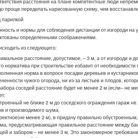
тветствия расстояния на плане компетентные люди непреме
до проще переделать нарисованную схему, чем восстанавли
 парилкой
нность и нормы для соблюдения дистанции от изгороди на у
ктованы определенными соображениями.
исходить из следующего:
имальное расстояние, допустимое, – 3 м, а от изгороди и 
го норматива при строительстве избавит от необходимост
олненная норма в вопросе посадки деревьев и кустарников
ененности чужого огорода, ни из-за листьев и плодов, кото
забора соседей расстояние будет не менее 2 м (если– не мен
ет;
троенный не ближе 2 м до соседского ограждения гараж не
ов и производимого шума;
ректное(не менее 2 м), в придачу правильно обустроенным
ма, предусматривающая правильное расстояние между бане
цей и забором – не менее 3 м. Это закономерное требован