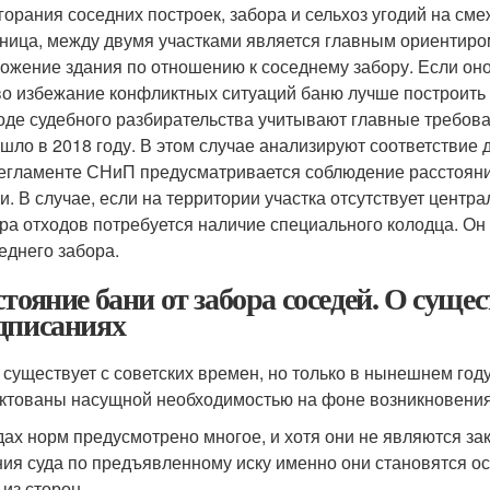
горания соседних построек, забора и сельхоз угодий на сме
ница, между двумя участками является главным ориентиро
ожение здания по отношению к соседнему забору. Если он
во избежание конфликтных ситуаций баню лучше построить б
оде судебного разбирательства учитывают главные требо
шло в 2018 году. В этом случае анализируют соответствие д
егламенте СНиП предусматривается соблюдение расстояния 
и. В случае, если на территории участка отсутствует центр
ра отходов потребуется наличие специального колодца. Он 
еднего забора.
стояние бани от забора соседей. О сущ
дписаниях
существует с советских времен, но только в нынешнем го
ктованы насущной необходимостью на фоне возникновения
дах норм предусмотрено многое, и хотя они не являются з
ия суда по предъявленному иску именно они становятся о
 из сторон.