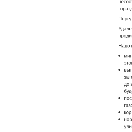
несоо
гораз
Перед
Удале
проди
Надо 
мин
это
вып
зат
до 
буд
пос
газ
кор
нор
ули