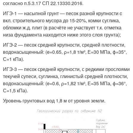
согласно п.5.3.17 СП 22.13330.2016.
ИГЭ-1 — насыпной грунт — песок разной крупности c
вкл. строительного мусора до 15-20%, комки суглика,
обломки ж.д. плит (в расчёте не участвует т.к. отметка
низа фундамента находится ниже этого слоя грунта);
ИГЭ-2 — песок средней крупности, средней плотности,
водонасыщенный: (e=0.65, ρ=1,8 т/м³, Е=30 МПа, ϕ=35°,
С=1 кПа).
ИГЭ-3 — песок средней крупности, с редкими прослоями
текучей супеси, суглинка, глиниcтый средней плотности,
водонасыщенный: (e=0.6, ρ=1,82 т/м³, Е=35 МПа, ϕ=36°,
С=1,5 кПа).
Уровень грунтовых вод 1,8 м от уровня земли.