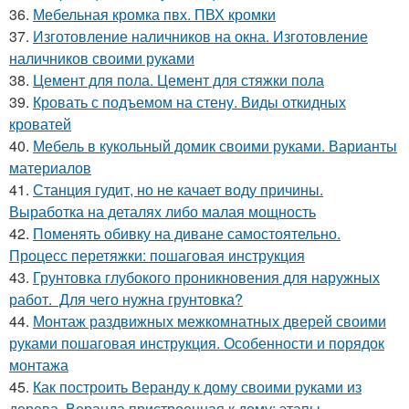
36.
Мебельная кромка пвх. ПВХ кромки
37.
Изготовление наличников на окна. Изготовление
наличников своими руками
38.
Цемент для пола. Цемент для стяжки пола
39.
Кровать с подъемом на стену. Виды откидных
кроватей
40.
Мебель в кукольный домик своими руками. Варианты
материалов
41.
Станция гудит, но не качает воду причины.
Выработка на деталях либо малая мощность
42.
Поменять обивку на диване самостоятельно.
Процесс перетяжки: пошаговая инструкция
43.
Грунтовка глубокого проникновения для наружных
работ. Для чего нужна грунтовка?
44.
Монтаж раздвижных межкомнатных дверей своими
руками пошаговая инструкция. Особенности и порядок
монтажа
45.
Как построить Веранду к дому своими руками из
дерева. Веранда пристроенная к дому: этапы