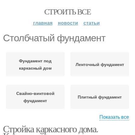
СТРОИТЬ ВСЕ
главная
новости
статьи
Столбчатый фундамент
Фундамент под
Ленточный фундамент
каркасный дом
Свайно-винтовой
Плитный фундамент
фундамент
Показать все
Стройка каркасного дома.
Фундамент для
Руки от фундамента
деревянного гаража