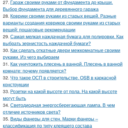
27.
Гараж своими руками от фундамента до крыши.
Выбор фундамента для деревянного гаража
28.
Коврики своими руками из старых вещей. Разные
варианты создания ковриков своими руками из старых
вещей: пошаговые рекомендации
29.
Самая мелкая наждачная бумага для полировки. Как
выбрать зернистость наждачной бумаги?
30.
Как сделать откатные двери межкомнатные своими
руками. Из чего выбираем
31.
Как уничтожить плесень в ванной. Плесень в ванной
комнате: почему появляется?
32.
Что такое ОСП в строительстве. OSB в каркасной
конструкции
33.
Розетки на какой высоте от пола. На какой высоте
могут быть
34.
Светодиодная энергосберегающая лампа. В чем
отличие источников света?
35.
Виды фанеры для стен. Марки фанеры –
классификация по типу клеящего состава