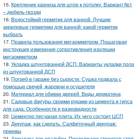
15.
Крепление карниза для штор к потолку. Вариант №1
– дюбель-гвозди
16.
Водостойкий герметик для ванной. Лучшие
акриловые герметики для ванной: какой герметик
выбрать
17.
Правила пользования мегаомметром. Пошаговая
инструкция измерения сопротивления изоляции
мегаомметром
18.
Укладка шпунтованной ДСП. Варианты укладки пола
из шпунтованной ДСП
19.
Погреб в гараже без сырости. Сушка подвала с
помощью свечей, жаровни и осушителя
20.
Материал для обивки дверей. Виды дерматина
21.
Садовые фигуры своими руками из цемента и гипса
для сада. Особенности и разновидности
22.
Цементно песчаная плита. Их чего состоит ЦСП
23.
Декупаж, как сделать. Салфеточный декупаж:
приемы
24.
Арматура для опалубки. Продолжаем строительство: