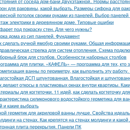
стояния от соседа дом-бани Двухэтажной.. Нормы расстояни
он для раковины, какой выбрать. Размеры сифона для ра
весной потолок своими руками из панелей. Выбор панелей 
таж электрики в деревянном доме. Типовые ошибки
фарет под покраску стен. Для чего нужны?
рка дома из сип панелей. Фундамент
к сделать ручной ямобур своими руками. Общая информац
дравлическая стрелка для систем отопления. Схема подкл
борный блок для столбов. Особенности наборных столбов
ограмма для плитки. «КАФЕЛЬ» — программа для тех, кто 
рметизация ванны по периметру, как выполнить эту работу.
агостойкая ДСП шпунтованная. Влагостойкая и шпунтованн
к делают откосы в пластиковых окнах внутри квартиры. Как
териалы для когтеточки. 11 идей, как сделать когтеточку д
рактеристика силиконового водостойкого герметика для ва
й и какие выбрать
кой герметик для акриловой ванны лучше. Свойства идеаль
лдинги на стенах. Как крепятся на стенах молдинги и како
тонная плита перекрытия. Панели ПК