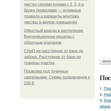
люстру своими руками с 2, 3, 4 и
более проводами — основные
правила и варианты монтажа
люстры в жилом помещении
Обратный клапан в вентиляции.
Вентиляционная решетка с
обратным клапаном
СНиП на расстояние от бани до
забора. Расстояние от бани до
читат
границы участка
Проводка под точечные
Пос
светильники. Схемы подключения к
220 В
1.
Про
2.
Нор
3.
Нор
обзор