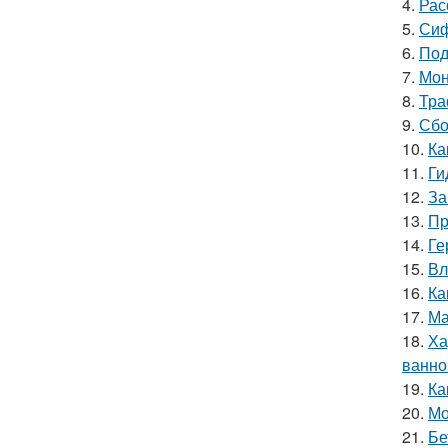
4.
Рас
5.
Сиф
6.
Под
7.
Мон
8.
Тра
9.
Сбо
10.
Ка
11.
Ги
12.
За
13.
Пр
14.
Ге
15.
Вл
16.
Ка
17.
Ма
18.
Ха
ванно
19.
Ка
20.
Мо
21.
Бе