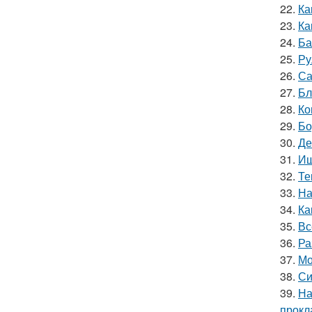
22.
Ка
23.
Ка
24.
Ба
25.
Ру
26.
Са
27.
Бл
28.
Ко
29.
Бо
30.
Де
31.
Ищ
32.
Те
33.
На
34.
Ка
35.
Вс
36.
Ра
37.
Мо
38.
Си
39.
На
прокл