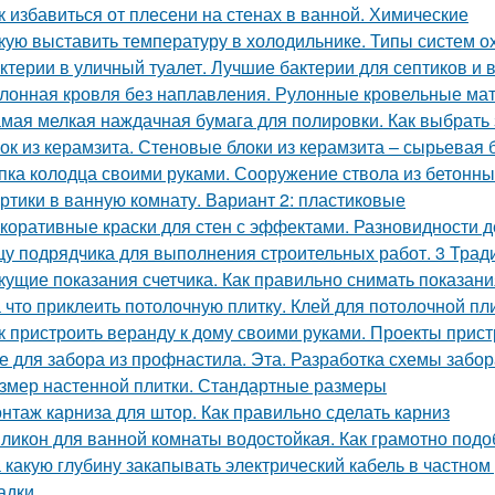
к избавиться от плесени на стенах в ванной. Химические
кую выставить температуру в холодильнике. Типы систем 
ктерии в уличный туалет. Лучшие бактерии для септиков и 
лонная кровля без наплавления. Рулонные кровельные мат
мая мелкая наждачная бумага для полировки. Как выбрать
ок из керамзита. Стеновые блоки из керамзита – сырьевая 
пка колодца своими руками. Сооружение ствола из бетонны
ртики в ванную комнату. Вариант 2: пластиковые
коративные краски для стен с эффектами. Разновидности д
у подрядчика для выполнения строительных работ. 3 Трад
кущие показания счетчика. Как правильно снимать показани
 что приклеить потолочную плитку. Клей для потолочной пл
к пристроить веранду к дому своими руками. Проекты прист
е для забора из профнастила. Эта. Разработка схемы забор
змер настенной плитки. Стандартные размеры
нтаж карниза для штор. Как правильно сделать карниз
ликон для ванной комнаты водостойкая. Как грамотно подо
 какую глубину закапывать электрический кабель в частном
адки