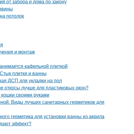
й от забора и дома по закону
ковины
на потолок
ия
ючения и монтаж
занимается кафельной плиткой
 Стык плитки и ванны
ая ДСП для укладки на пол
ие откосы лучше для пластиковых окон?
ля кошки своими руками
нной. Виды лучших санитарных герметиков для
ного герметика для установки ванны из акрила
й дают эффект?