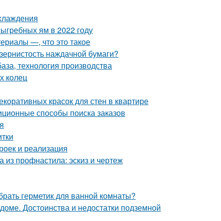
охлаждения
выгребных ям в 2022 году
ериалы —, что это такое
 зернистость наждачной бумаги?
база, технология производства
х колец
екоративных красок для стен в квартире
иционные способы поиска заказов
я
итки
роек и реализация
а из профнастила: эскиз и чертеж
брать герметик для ванной комнаты?
 доме. Достоинства и недостатки подземной