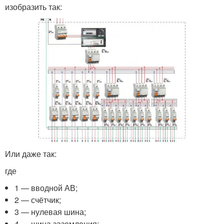
изобразить так:
Или даже так:
где
1 — вводной АВ;
2 — счётчик;
3 — нулевая шина;
4 — шина заземления;