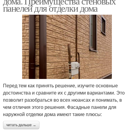
дома. Преимущества стеновых
панелей для отделки дома
Клинкерные панели
Композитные панели
Металлические панели
Деревянные панели
Перед тем как принять решение, изучите основные
Панели под кирпич
Пластиковые панели
достоинства и сравните их с другими вариантами. Это
позволит разобраться во всех нюансах и понимать, в
чем отличия этого решения. Фасадные панели для
наружной отделки дома имеют такие плюсы:
Панели для внутренней
Цокольные панели
читать дальше →
отделки