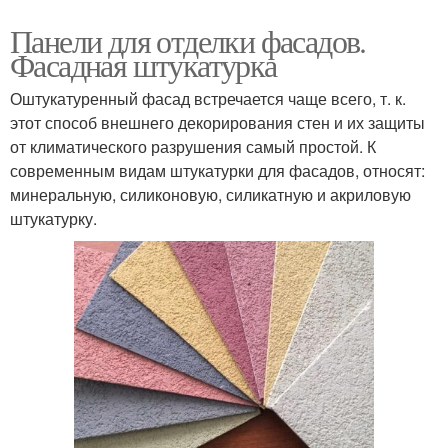
Панели для отделки фасадов.
Фасадная штукатурка
Панели под камень
Наружные панели
Оштукатуренный фасад встречается чаще всего, т. к.
этот способ внешнего декорирования стен и их защиты
от климатического разрушения самый простой. К
современным видам штукатурки для фасадов, относят:
Панели для стен
минеральную, силиконовую, силикатную и акриловую
штукатурку.