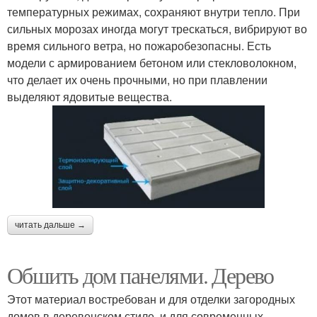
температурных режимах, сохраняют внутри тепло. При
сильных морозах иногда могут трескаться, вибрируют во
Панели для облицовки
Реечные панели
время сильного ветра, но пожаробезопасны. Есть
модели с армированием бетоном или стекловолокном,
что делает их очень прочными, но при плавлении
выделяют ядовитые вещества.
Отделки под кирпич
Облицовочные панели
Цокольные панели
Композитные панели
читать дальше →
Панели от
Обшить дом панелями. Дерево
Панели под камень
производителя
Этот материал востребован и для отделки загородных
домов в деревенском стиле, и для современных