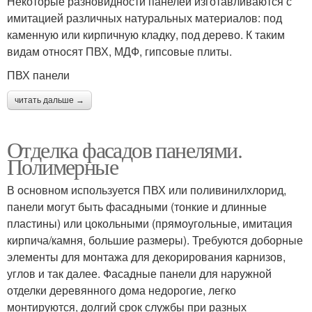
Некоторые разновидности панелей изготавливаются с
имитацией различных натуральных материалов: под
каменную или кирпичную кладку, под дерево. К таким
видам относят ПВХ, МДФ, гипсовые плиты.
Панели из пластика
Панели на стену
ПВХ панели
читать дальше →
Кирпич на
Панели к стене
самоклеящейся основе
Отделка фасадов панелями.
Полимерные
В основном используется ПВХ или поливинилхлорид,
Кладка без кирпича
Панели в виде
панели могут быть фасадными (тонкие и длинные
пластины) или цокольными (прямоугольные, имитация
кирпича/камня, большие размеры). Требуются доборные
элементы для монтажа для декорирования карнизов,
углов и так далее. Фасадные панели для наружной
Панели из бетона
Бетонные панели
отделки деревянного дома недорогие, легко
монтируются, долгий срок службы при разных