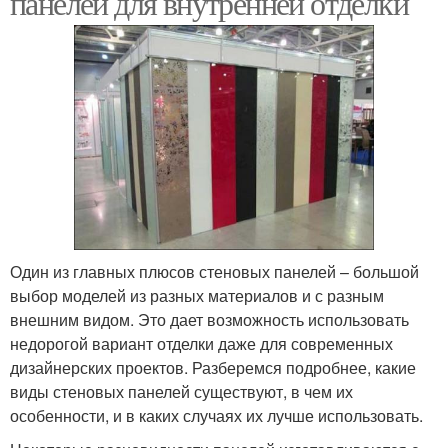
панелей для внутренней отделки
Панели для отделки
Металлические панели
Панели для фасада
Панели с утеплителем
Один из главных плюсов стеновых панелей – большой
выбор моделей из разных материалов и с разным
Фасад под кирпич
Фасадные панели
внешним видом. Это дает возможность использовать
недорогой вариант отделки даже для современных
дизайнерских проектов. Разберемся подробнее, какие
виды стеновых панелей существуют, в чем их
Панели для наружной
Декоративные панели
особенности, и в каких случаях их лучше использовать.
отделки