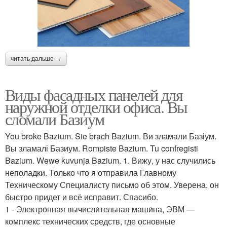
читать дальше →
Виды фасадных панелей для
наружной отделки офиса. Вы
сломали Базиум
You broke Bazium. Sie brach Bazium. Ви зламали Базіум.
Вы зламалі Базиум. Rompiste Bazium. Tu confregisti
Bazium. Wewe kuvunja Bazium. 1. Вижу, у нас случились
неполадки. Только что я отправила Главному
Техническому Специалисту письмо об этом. Уверена, он
быстро придет и всё исправит. Спасибо.
1 - Электро́нная вычисли́тельная маши́на, ЭВМ —
комплекс технических средств, где основные