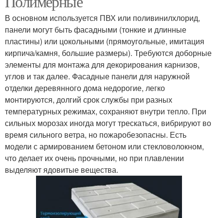
Полимерные
В основном используется ПВХ или поливинилхлорид,
панели могут быть фасадными (тонкие и длинные
Панели для наружной
пластины) или цокольными (прямоугольные, имитация
Фасадные панели
отделки
кирпича/камня, большие размеры). Требуются доборные
элементы для монтажа для декорирования карнизов,
углов и так далее. Фасадные панели для наружной
отделки деревянного дома недорогие, легко
Клинкерные панели
Композитные панели
монтируются, долгий срок службы при разных
температурных режимах, сохраняют внутри тепло. При
сильных морозах иногда могут трескаться, вибрируют во
время сильного ветра, но пожаробезопасны. Есть
модели с армированием бетоном или стекловолокном,
Деревянные панели
Облицовочные панели
что делает их очень прочными, но при плавлении
выделяют ядовитые вещества.
Панели из
Стеновые панели
полипропилена