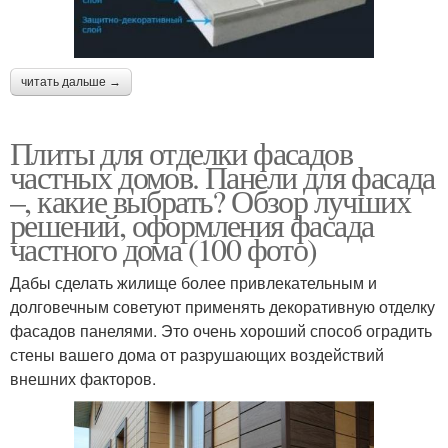
Панели для облицовки
Фасад из газобетона
читать дальше →
Плиты для отделки фасадов
частных домов. Панели для фасада
Панели для внутренней
Цокольные панели
–, какие выбрать? Обзор лучших
отделки
решений, оформления фасада
частного дома (100 фото)
Фиброцементные
Дабы сделать жилище более привлекательным и
Панели под камень
панели
долговечным советуют применять декоративную отделку
фасадов панелями. Это очень хороший способ оградить
стены вашего дома от разрушающих воздействий
внешних факторов.
Наружные панели
Панели для стен