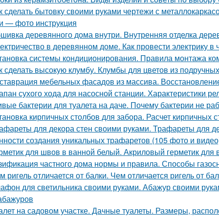
к сделать бытовку своими руками чертежи с металлокаркасо
и — фото инструкция
шивка деревянного дома внутри. Внутренняя отделка дерев
ектричество в деревянном доме. Как провести электрику в
тановка системы кондиционирования. Правила монтажа ко
к сделать высокую клумбу. Клумбы для цветов из подручны
ставрация мебельных фасадов из массива. Восстановлен
апан сухого хода для насосной станции. Характеристики ре
вые бактерии для туалета на даче. Почему бактерии не ра
тановка кирпичных столбов для забора. Расчет кирпичных 
афареты для декора стен своими руками. Трафареты для де
нности создания уникальных трафаретов (105 фото и видео
рметик для швов в ванной белый. Акриловый герметик для 
зификация частного дома нормы и правила. Способы газос
м ригель отличается от балки. Чем отличается ригель от ба
афон для светильника своими руками. Абажур своими рука
абажуров
алет на садовом участке. Дачные туалеты. Размеры, распо