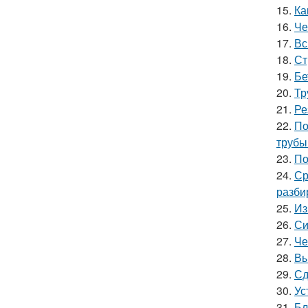
15.
Ка
16.
Че
17.
Вс
18.
Ст
19.
Бе
20.
Тр
21.
Ре
22.
По
трубы
23.
По
24.
Ср
разби
25.
Из
26.
Си
27.
Че
28.
Вы
29.
Сд
30.
Ус
31.
Бл