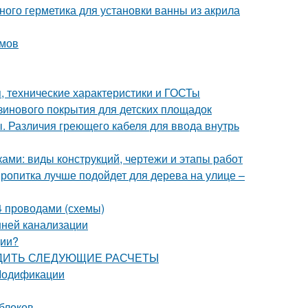
ного герметика для установки ванны из акрила
змов
 технические характеристики и ГОСТы
зинового покрытия для детских площадок
. Различия греющего кабеля для ввода внутрь
ками: виды конструкций, чертежи и этапы работ
пропитка лучше подойдет для дерева на улице –
 4 проводами (схемы)
нней канализации
ции?
ЗВОДИТЬ СЛЕДУЮЩИЕ РАСЧЕТЫ
 Модификации
 блоков