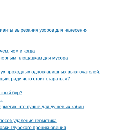
рианты вырезания узоров для нанесения
чем, чем и когда
йнерным площадкам для мусора
двух проходных одноклавишных выключателей.
ции: ради чего стоит стараться?
я
азный бур?
бы
ерметик: что лучше для душевых кабин
способ удаления герметика
товки глубокого проникновения