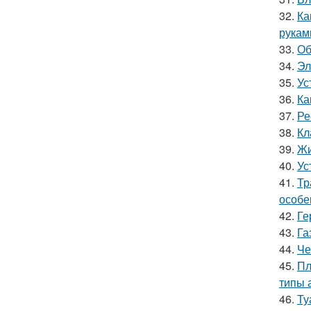
32.
Ка
рукам
33.
Об
34.
Эл
35.
Ус
36.
Ка
37.
Ре
38.
Кл
39.
Жи
40.
Ус
41.
Тр
особе
42.
Ге
43.
Га
44.
Че
45.
Пл
типы 
46.
Ту