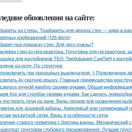
ледние обновления на сайте:
фареты на стены. Трафареты для декора стен — идеи и ва
ретных изображений (125 фото)
фарет под покраску стен. Для чего нужны?
клевка стен из гипсокартона. Грунтовка для гисокартона: за
щадка для контейнеров ТБО. Требования СанПиН к конте
олеум на полу. По структуре
 подключить три проходных выключателя. 1 Подключение 
 сделать 4х скатную крышу. Главные преимущества конструк
 сделать ручной ямобур своими руками. Общая информаци
аем бур для столбов своими руками. Как сделать ложкообр
к построить пруд на даче. Виды прудов для разведения ры
рметик для душевой кабины. Акриловый или силиконовый г
нтаж москитной сетки. Виды и особенности сеток
аление старого герметика с бортика ванны. Механический 
нцентрат грунтовки глубокого проникновения. Лучшие грун