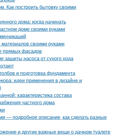
м. Как построить бытовку своими
янного дома: когда начинать
 частном доме своими руками
ммуникаций
х материалов своими руками
ие прямых фасадов
ле защиты насоса от сухого хода
ботают
столбов и подготовка фундамента
кора: идеи применения в дизайне и
)
ванной: характеристика состава
набжения частного дома
лки
ми — подробное описание, как сделать разные
ложение и другие важные вещи о дачном туалете