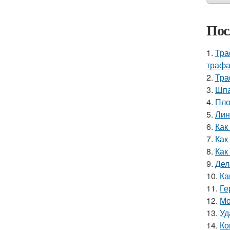
Пос
1.
Тра
трафа
2.
Тра
3.
Шпа
4.
Пло
5.
Лин
6.
Как
7.
Как
8.
Как
9.
Дел
10.
Ка
11.
Ге
12.
Мо
13.
Уд
14.
Ко