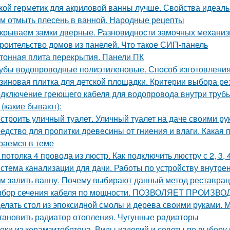
кой герметик для акриловой ванны лучше. Свойства идеаль
м отмыть плесень в ванной. Народные рецепты
крываем замки дверные. Разновидности замочных механи
роительство домов из панелей. Что такое СИП-панель
тонная плита перекрытия. Панели ПК
убы водопроводные полиэтиленовые. Способ изготовления,
зиновая плитка для детской площадки. Критерии выбора ре
дключение греющего кабеля для водопровода внутри трубы
 (какие бывают):
строить уличный туалет. Уличный туалет на даче своими ру
едство для пропитки древесины от гниения и влаги. Какая 
раемся в теме
 потолка 4 провода из люстр. Как подключить люстру с 2, 3,
стема канализации для дачи. Работы по устройству внутре
м залить ванну. Почему выбирают данный метод реставра
бор сечения кабеля по мощности. ПОЗВОЛЯЕТ ПРОИ
елать стол из эпоксидной смолы и дерева своими руками.
тановить радиатор отопления. Чугунные радиаторы
оки из керамзитобетона. Виды изделий и советы по выбору