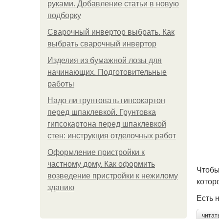
руками. Добавление статьи в новую
подборку
Сварочный инвертор выбрать. Как
выбрать сварочный инвертор
Изделия из бумажной лозы для
начинающих. Подготовительные
работы
Надо ли грунтовать гипсокартон
перед шпаклевкой. Грунтовка
гипсокартона перед шпаклевкой
стен: инструкция отделочных работ
Оформление пристройки к
частному дому. Как оформить
Чтобы
возведение пристройки к нежилому
котор
зданию
Есть 
читат