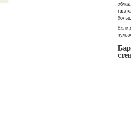
облад
тщате
больш
Если 
пульв
Бар
сте