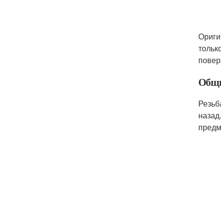
Ориги
тольк
повер
Общи
Резьб
назад
предм