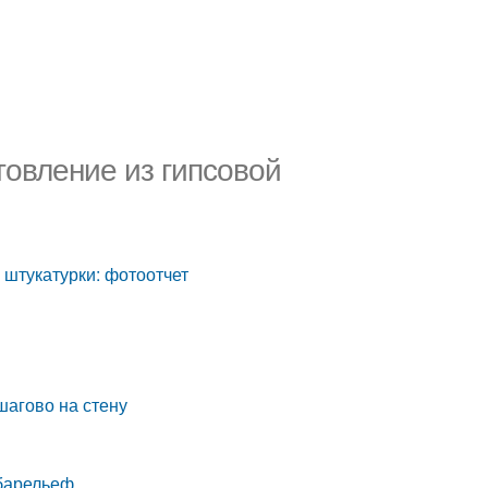
товление из гипсовой
 штукатурки: фотоотчет
шагово на стену
 барельеф