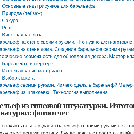
Основные виды рисунков для барельефа
Природа (пейзаж)
Сакура
Роза
Виноградная лоза
арельеф на стене своими руками. Что нужно для изготовл
арельеф на стене дома. Создание барельефа своими руками
ворческие возможности для обновления декора. Мастер-кл
Барельеф в интерьере
Использование материала
Выбор сюжета
арельеф своими руками. Из чего сделать барельеф? Матер
арельеф из шпаклевки. Технология выполнения
ельеф из гипсовой штукатурки. Изгото
катурки: фотоотчет
 получить опыт создания барельефа своими руками не стои
охудожественную картину. Лучше начать с простого дизай