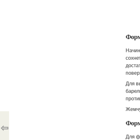
Форм
Начин
сохне
доста
повер
Для в
барел
проти
Жемчу
Форм
⇦
Для ф