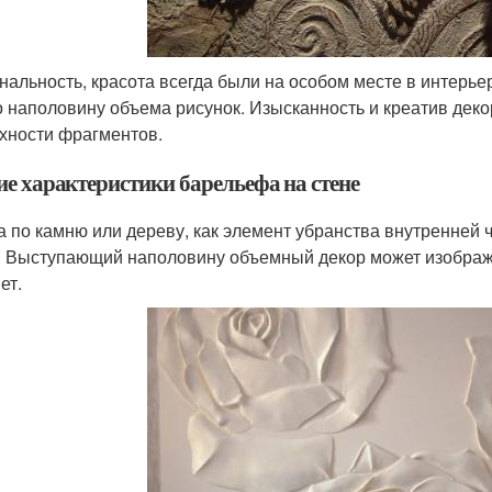
нальность, красота всегда были на особом месте в интерь
о наполовину объема рисунок. Изысканность и креатив де
хности фрагментов.
е характеристики барельефа на стене
а по камню или дереву, как элемент убранства внутренней
. Выступающий наполовину объемный декор может изобра
ет.