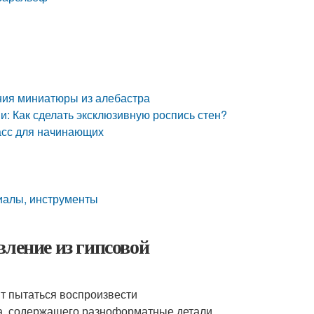
ения миниатюры из алебастра
: Как сделать эксклюзивную роспись стен?
асс для начинающих
иалы, инструменты
вление из гипсовой
т пытаться воспроизвести
на, содержащего разноформатные детали,