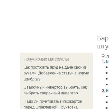
Бар
шту
Сод
Популярные материалы
Б
Как построить пруд на даче своими
руками. Добавление статьи в новую
подборку
Сварочный инвертор выбрать. Как
Б
выбрать сварочный инвертор
Надо ли грунтовать гипсокартон
перед шпаклевкой. Грунтовка