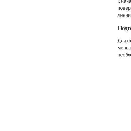
Снача
повер
линии
Подг
Для ф
меньш
необх