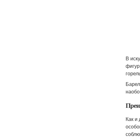
В иск
фигур
горел
Барел
наобо
Преи
Как и
особо
соблю