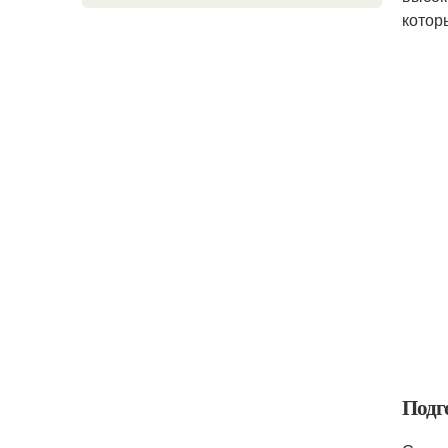
котор
Подг