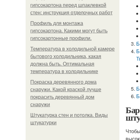
гипсокартона перед шпаклевкой
стен: инструкция отделочных работ
Профиль для монтажа
гипсокартона. Какими могут быть
гипсокартонные профили.
Б
Температура в холодильной камере
Б
бытового холодильника, какая
Т
должна быть. Оптимальная
температура в холодильнике
Покраска деревянного дома
Б
снаружи. Какой краской лучше
Б
покрасить деревянный дом
снаружи
Бар
шту
Штукатурка стен и потолка. Виды
штукатурки
Чтобы
высок