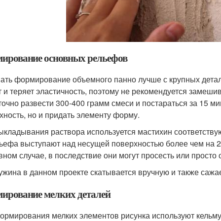
ирование основных рельефов
ать формирование объемного панно лучше с крупных детал
т и теряет эластичность, поэтому не рекомендуется замеши
точно развести 300-400 грамм смеси и постараться за 15 ми
хность, но и придать элементу форму.
ыкладывания раствора используется мастихин соответств
ьефа выступают над несущей поверхностью более чем на 2 
вном случае, в последствие они могут просесть или просто 
жина в данном проекте скатывается вручную и также сажае
ирование мелких деталей
ормирования мелких элементов рисунка используют кельму 