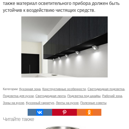
также материал осветительного прибора должен быть
устойчив к воздействию чистящих средств.
Категории:
Кухонная зона
,
Конструктивные особенности
,
Светодиодная подсветка
,
Подсветка для кухни
,
Светодиодная лента
,
Подсветка под шкафы
,
Рабочий зона
,
Зоны на кухне
,
Кухонный гарнитур
,
Ленты на кухне
,
Полезные советы
Читайте также