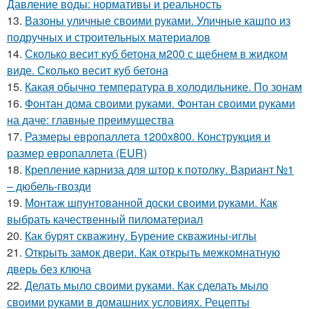
Давление воды: нормативы и реальность
13.
Вазоны уличные своими руками. Уличные кашпо из
подручных и строительных материалов
14.
Сколько весит куб бетона м200 с щебнем в жидком
виде. Сколько весит куб бетона
15.
Какая обычно температура в холодильнике. По зонам
16.
Фонтан дома своими руками. Фонтан своими руками
на даче: главные преимущества
17.
Размеры европаллета 1200х800. Конструкция и
размер европаллета (EUR)
18.
Крепление карниза для штор к потолку. Вариант №1
– дюбель-гвозди
19.
Монтаж шпунтованной доски своими руками. Как
выбрать качественный пиломатериал
20.
Как бурят скважину. Бурение скважины-иглы
21.
Открыть замок двери. Как открыть межкомнатную
дверь без ключа
22.
Делать мыло своими руками. Как сделать мыло
своими руками в домашних условиях. Рецепты