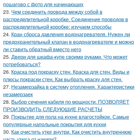
пошагово с фото для начинающих
23.
Чем соединить провода между собой в
распределительной коробке. Соединение проводов в
распределительной коробке: изучаем способы
24.
Кран сброса давления водонагревателя. Нужен ли
предохранительный клапан в водонагревателе и можно
ли ставить обратный вместо него
25.
Двери для шкафа-купе своими руками. Что может
потребоваться?
26.
Краска под покраску стен. Краска для стен. Виды и
плюсы покраски стен. Как выбрать краску для стен.
27.
Незамерзайка в систему отопления. Характеристики
незамерзаек
28.
Выбор сечения кабеля по мощности. ПОЗВОЛЯЕТ
ПРОИЗВОДИТЬ СЛЕДУЮЩИЕ РАСЧЕТЫ
29.
Покрытие для пола на кухне влагостойкое. Самые
популярные напольные покрытия для кухни
30.
Как очистить утюг внутри. Как очистить внутреннюю
часть утюга от накипи?