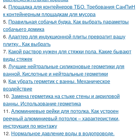
4.
Площадка для контейнеров ТБО. Требования СанПиН
к контейнерным площадкам для мусора
5.
Правильная собачья будка. Как выбрать параметры
собачьего домика
6.
Адаптер для индукционной плиты превратит вашу
плитку.. Как выбрать
7.
Какой раствор нужен для стяжки пола. Какие бывают
виды стяжек
8.
Лучшие нейтральные силиконовые герметики для
ванной. Кислотные и нейтральные герметики
9.
Как убрать герметик с ванны. Механическое
воздействие
10.
Замена герметика на стыке стены и акриловой
ванны. Использование герметика
11.
Алюминиевые рейки для потолка. Как устроен
реечный алюминиевый потолок – характеристики,
инструкция по монтажу
12.
Нормальное давление воды в водопроводе.