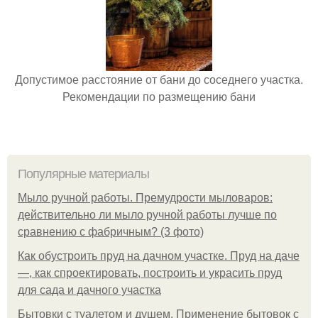
Допустимое расстояние от бани до соседнего участка.
Рекомендации по размещению бани
Популярные материалы
Мыло ручной работы. Премудрости мыловаров:
действительно ли мыло ручной работы лучше по
сравнению с фабричным? (3 фото)
Как обустроить пруд на дачном участке. Пруд на даче
—, как спроектировать, построить и украсить пруд
для сада и дачного участка
Бытовки с туалетом и душем. Применение бытовок с