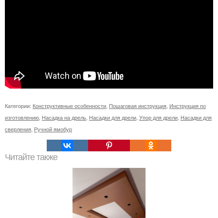
Категории:
Конструктивные особенности
,
Пошаговая инструкция
,
Инструкция по
изготовлению
,
Насадка на дрель
,
Насадки для дрели
,
Упор для дрели
,
Насадки для
сверления
,
Ручной ямобур
Читайте также