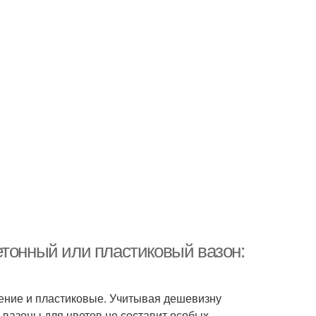
етонный или пластиковый вазон:
ение и пластиковые. Учитывая дешевизну
 вазоны для цветов не составит особых