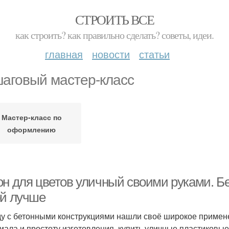
СТРОИТЬ ВСЕ
как строить? как правильно сделать? советы, идеи.
главная
новости
статьи
аговый мастер-класс
Мастер-класс по
оформлению
он для цветов уличный своими руками. Б
ой лучше
у с бетонными конструкциями нашли своё широкое примен
иала и простоту изготовления, купить уличные пластиковые