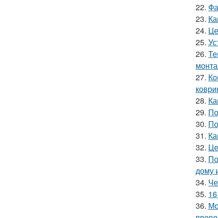
22.
Фа
23.
Ка
24.
Це
25.
Ус
26.
Те
монт
27.
Ко
коври
28.
Ка
29.
По
30.
По
31.
Ка
32.
Це
33.
По
дому 
34.
Че
35.
16
36.
Мо
прово