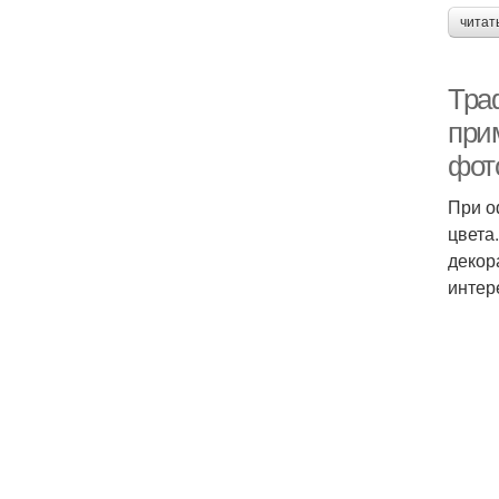
читат
Тра
при
фот
При о
цвета
декор
интер