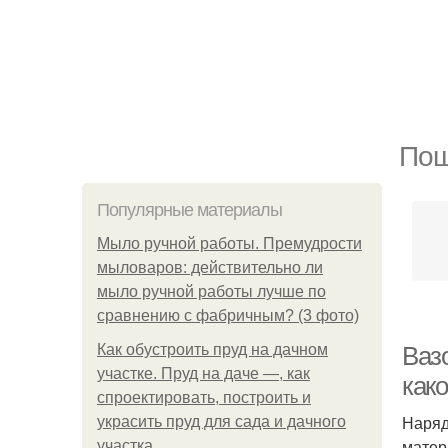
Пош
Популярные материалы
Мыло ручной работы. Премудрости
мыловаров: действительно ли
мыло ручной работы лучше по
сравнению с фабричным? (3 фото)
Как обустроить пруд на дачном
Ваз
участке. Пруд на даче —, как
как
спроектировать, построить и
Наряд
украсить пруд для сада и дачного
матер
участка