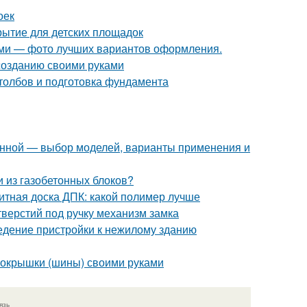
оек
рытие для детских площадок
ками — фото лучших вариантов оформления.
созданию своими руками
столбов и подготовка фундамента
анной — выбор моделей, варианты применения и
и из газобетонных блоков?
итная доска ДПК: какой полимер лучше
верстий под ручку механизм замка
едение пристройки к нежилому зданию
з покрышки (шины) своими руками
язь