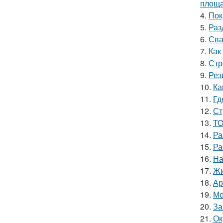
площ
4.
Пок
5.
Раз
6.
Сва
7.
Как
8.
Стр
9.
Рез
10.
Ка
11.
Гд
12.
Ст
13.
ТО
14.
Ра
15.
Ра
16.
На
17.
Жи
18.
Ар
19.
Мо
20.
За
21.
Ок