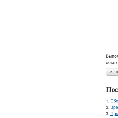
Выпол
объек
читат
Пос
1.
Сбо
2.
Вре
3.
Про