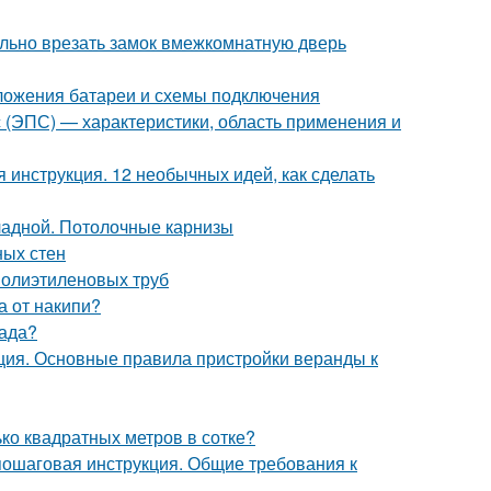
вильно врезать замок вмежкомнатную дверь
ложения батареи и схемы подключения
с (ЭПС) — характеристики, область применения и
инструкция. 12 необычных идей, как сделать
кладной. Потолочные карнизы
ных стен
полиэтиленовых труб
а от накипи?
сада?
ция. Основные правила пристройки веранды к
ько квадратных метров в сотке?
пошаговая инструкция. Общие требования к