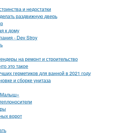
стоинства и недостатки
сделать раздвижную дверь
ор
ая к дому
ания - Dev Stroy
ть
тендеры на ремонт и строительство
то это такое
учших герметиков для ванной в 2021 году
овке и сборке унитаза
 «Малыш»
теплоносители
уры
ных ворот
ать