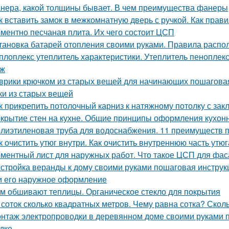
нера, какой толщины бывает. В чем преимущества фанеры
к вставить замок в межкомнатную дверь с ручкой. Как пра
ментно песчаная плита. Их чего состоит ЦСП
тановка батарей отопления своими руками. Правила распо
плоплекс утеплитель характеристики. Утеплитель пеноплек
аж
врики крючком из старых вещей для начинающих пошаговая 
ки из старых вещей
к прикрепить потолочный карниз к натяжному потолку с за
крытие стен на кухне. Общие принципы оформления кухон
лиэтиленовая труба для водоснабжения. 11 преимуществ 
к очистить утюг внутри. Как очистить внутреннюю часть утюг
ментный лист для наружных работ. Что такое ЦСП для фа
стройка веранды к дому своими руками пошаговая инструк
и его наружное оформление
м обшивают теплицы. Органическое стекло для покрытия
 соток сколько квадратных метров. Чему равна сотка? Скол
нтаж электропроводки в деревянном доме своими руками 
дке