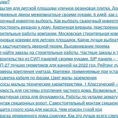
адки?
рытие для детской площадки уличное резиновая плитка. До
движные двери межкомнатные своими руками. 6 идей, как 
рочный инвертор выбрать. Как выбрать сварочный инверт
 построить веранду к дому. Кирпичная веранда, пристроенн
оительные работы компании. Московская строительная комп
иновые коврики для детских площадок. Какую лучше выбра
к заштукатурить дверной проем. Выравнивание проема
е найти заказы на строительные работы. Частные заказы и 
роительство из СИП-панелей своими руками. SIP панели –, ч
П-27 лучших герметиков для ванной на 2022 год. Рейтинг л
змеры крепления унитаза. Крепежи, применяемые при устан
сцветка кабеля по фазам. Цвет жилы заземления
сосы малыш технические характеристики. 1 Классический
дкость для системы отопления частного дома. Возможные 
матурная сетка для фундамента. Работы по укладке армат
нтаж секционных ворот. Самостоятельный монтаж секцион
щита сухого хода для насоса. Чем опасен сухой ход
раска деревянного дома снаружи. Как это лучше всего сдел