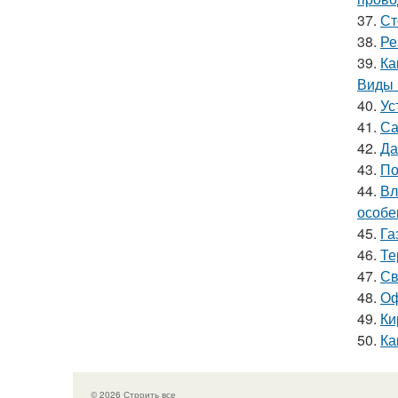
37.
Ст
38.
Ре
39.
Ка
Виды 
40.
Ус
41.
Са
42.
Да
43.
По
44.
Вл
особе
45.
Га
46.
Те
47.
Св
48.
Оф
49.
Ки
50.
Ка
© 2026 Строить все