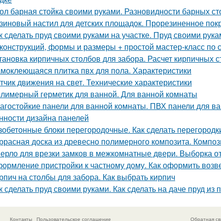
ол барная стойка своими руками. Разновидности барных ст
зиновый настил для детских площадок. Прорезиненное пок
к сделать пруд своими руками на участке. Пруд своими ру
конструкций, формы и размеры + простой мастер-класс по 
тановка кирпичных столбов для забора. Расчет кирпичных 
моклеющаяся плитка пвх для пола. Характеристики
тчик движения на свет. Технические характеристики
лимерный герметик для ванной. Для ванной комнаты
агостойкие панели для ванной комнаты. ПВХ панели для в
нности дизайна панелей
зобетонные блоки перегородочные. Как сделать перегородк
ррасная доска из древесно полимерного композита. Композ
ерло для врезки замков в межкомнатные двери. Выборка от
ормление пристройки к частному дому. Как оформить возв
рпич на столбы для забора. Как выбрать кирпич
к сделать пруд своими руками. Как сделать на даче пруд и
Контакты
Пользовательское соглашение
Обратная св