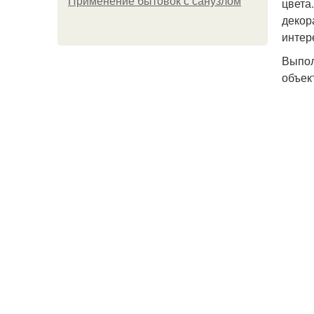
Применение бытовок с санузлом
цвета
декор
интер
Выпол
объек