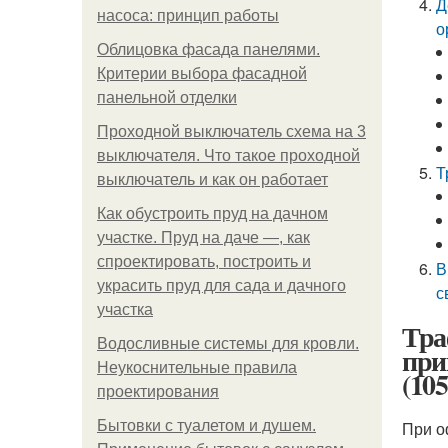
Д
насоса: принцип работы
о
Облицовка фасада панелями.
Критерии выбора фасадной
панельной отделки
Проходной выключатель схема на 3
выключателя. Что такое проходной
Т
выключатель и как он работает
Как обустроить пруд на дачном
участке. Пруд на даче —, как
спроектировать, построить и
В
украсить пруд для сада и дачного
с
участка
Тра
Водосливные системы для кровли.
при
Неукоснительные правила
(105
проектирования
Бытовки с туалетом и душем.
При о