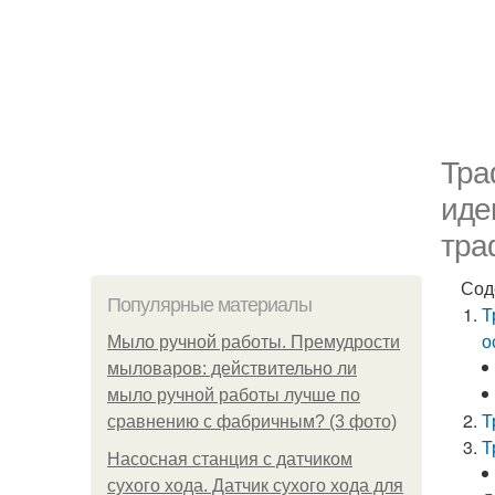
Тра
иде
тра
Сод
Популярные материалы
Т
о
Мыло ручной работы. Премудрости
мыловаров: действительно ли
мыло ручной работы лучше по
Т
сравнению с фабричным? (3 фото)
Т
Насосная станция с датчиком
сухого хода. Датчик сухого хода для