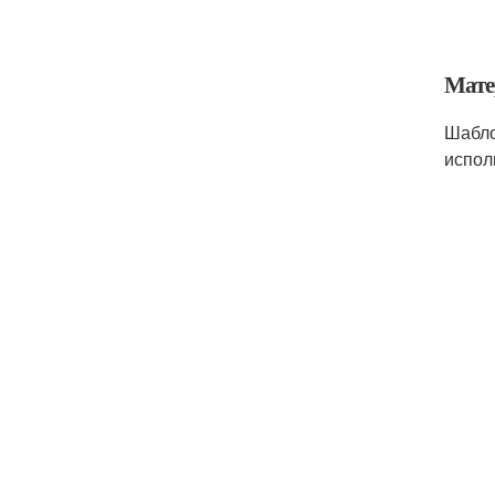
Мате
Шабло
испол