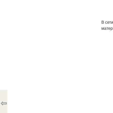
В сет
матер
⇦