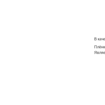
В кач
Плёнк
Являе